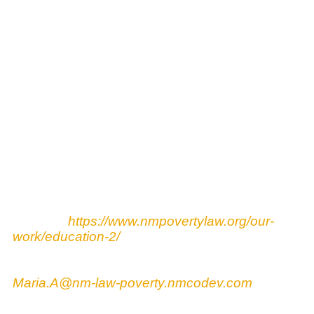
###
Nhiệm vụ của
Trung tâm Luật và Nghèo đói
New Mexico
là thúc đẩy công bằng kinh tế và
xã hội thông qua giáo dục, vận động chính
sách và kiện tụng. Trung tâm làm việc với
những người New Mexico có thu nhập thấp để
cải thiện điều kiện sống, tăng cơ hội và bảo vệ
quyền của những người sống trong nghèo đói.
Nền tảng cho sứ mệnh của nó là tầm nhìn về
New Mexico mà không có đói nghèo, nơi tất cả
các quyền con người cơ bản của mọi người
được đáp ứng. Để biết thêm thông tin về vụ kiện
Yazzie, bao gồm cả hồ sơ nguyên đơn, vui lòng
truy cập:
https://www.nmpovertylaw.org/our-
work/education-2/
.
Nếu có thắc mắc về phương
tiện truyền thông, vui lòng liên hệ với Maria
Archuleta theo số (505) 255-2840 hoặc
Maria.A@nm-law-poverty.nmcodev.com
.
Được thành lập vào năm 1968,
MALDEF
là tổ