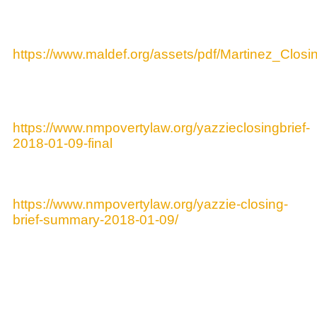
Bản tóm tắt của nguyên đơn
Martinez
có thể
được tìm thấy tại:
https://www.maldef.org/assets/pdf/Martinez_Clos
Bản tóm tắt của nguyên đơn
Yazzie
có thể
được tìm thấy tại:
https://www.nmpovertylaw.org/yazzieclosingbrief-
2018-01-09-final
Một bản tóm tắt của bản tóm tắt
Yazzie
có thể
được tìm thấy tại:
https://www.nmpovertylaw.org/yazzie-closing-
brief-summary-2018-01-09/
Các bản sao có đóng dấu sẽ có sẵn sau khi tòa
án cung cấp chúng. Tóm tắt ghi chú bị cấm vận
cho đến
Thứ Tư, ngày 10 tháng 11 lúc
30:XNUMX sáng theo giờ MT.