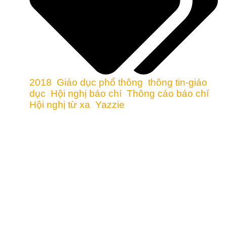
2018
,
Giáo dục phổ thông
,
thông tin-giáo
dục
,
Hội nghị báo chí
,
Thông cáo báo chí
,
Hội nghị từ xa
,
Yazzie
TƯ VẤN TRUYỀN THÔNG
CÁI GÌ:
Trung tâm Luật và Nghèo đói New Mexico
(Trung tâm) và MALDEF (Quỹ Giáo dục và Bảo
vệ Pháp lý Người Mỹ gốc Mexico) sẽ tổ chức