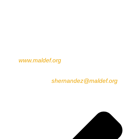
chức dân quyền hợp pháp Latino hàng đầu của
quốc gia. Thường được mô tả là "Tiếng nói
pháp lý latino cho quyền công dân ở Mỹ",
MALDEF thúc đẩy thay đổi xã hội thông qua
vận động, truyền thông, giáo dục cộng đồng và
kiện tụng trong các lĩnh vực giáo dục, việc làm,
quyền của người nhập cư và tiếp cận chính trị.
Để biết thêm thông tin về MALDEF, vui lòng truy
cập:
www.maldef.org
. Nếu có thắc mắc về
phương tiện truyền thông, vui lòng liên hệ với
Sandra Hernandez theo số (213) 629-2512
máy lẻ 129 hoặc
shernandez@maldef.org
.