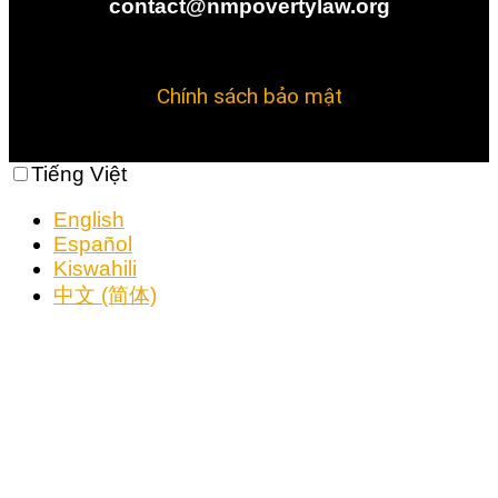
contact@nmpovertylaw.org
Chính sách bảo mật
Tiếng Việt
English
Español
Kiswahili
中文 (简体)