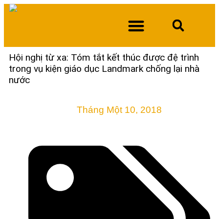
Hội nghị từ xa: Tóm tắt kết thúc được đệ trình
trong vụ kiện giáo dục Landmark chống lại nhà
VỀ CHÚNG TÔI
TÀI NGUYÊN
ĐĂNG KÝ NHẬN BẢN TIN
DURAN KIỆN SỞ GIẢI PHÁP VIỆC LÀM NEW MEXICO
nước
Tháng Một 10, 2018