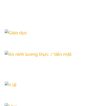
CÔNG VIỆC CỦA CHÚNG
TÔI
Giáo dục
An ninh lương thực /
tiền mặt
Y tế