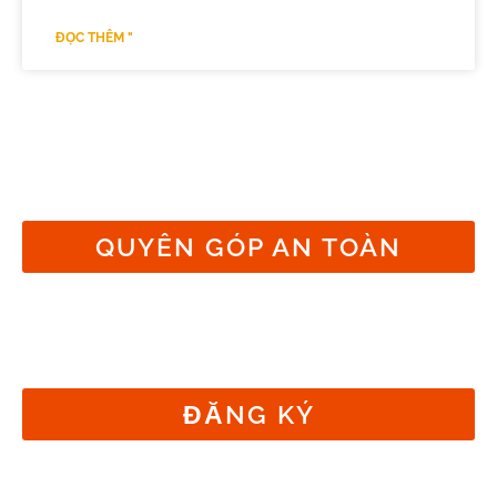
ĐỌC THÊM "
Tham gia cuộc chiến
chống đói nghèo và bất
công ở New Mexico
QUYÊN GÓP AN TOÀN
Đăng ký nhận bản tin của
chúng tôi
ĐĂNG KÝ