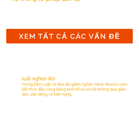
Hệ thống tư pháp dân sự
XEM TẤT CẢ CÁC VẤN ĐỀ
Mới nhất từ NMCLP
luật nghèo đói
Trung tâm Luật và Xóa đói giảm nghèo New Mexico cam
kết thúc đẩy công bằng kinh tế và xã hội thông qua giáo
dục, vận động và kiện tụng.