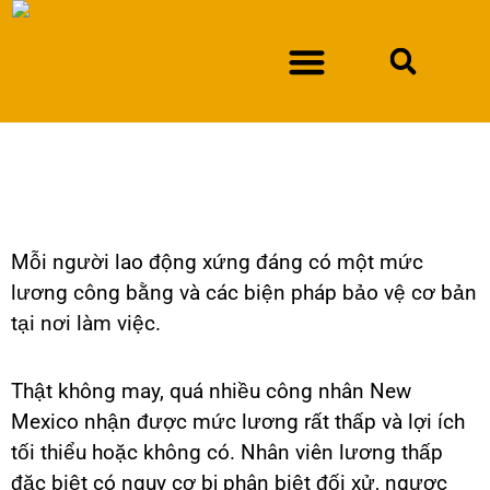
DURAN KIỆN SỞ GIẢI PHÁP VIỆC LÀM NEW MEXICO
QUYỀN CỦA NGƯỜI LAO
ĐỘNG
Mỗi người lao động xứng đáng có một mức
lương công bằng và các biện pháp bảo vệ cơ bản
tại nơi làm việc.
Thật không may, quá nhiều công nhân New
Mexico nhận được mức lương rất thấp và lợi ích
tối thiểu hoặc không có. Nhân viên lương thấp
đặc biệt có nguy cơ bị phân biệt đối xử, ngược