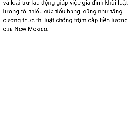
và loại trừ lao động giúp việc gia đình khỏi luật
lương tối thiểu của tiểu bang, cũng như
tăng
cường thực thi luật chống trộm cắp tiền lương
của New Mexico.
Lĩnh vực công việc
Trộm cắp tiền lương
Bệnh LEave
Công nhân nông nghiệp
Lao động giúp việc gia