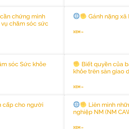
o cần chứng minh
Gánh nặng xã h
h vụ chăm sóc sức
XEM »
hăm sóc Sức khỏe
Biết quyền của b
khỏe trên sàn giao 
XEM »
ẩn cấp cho người
Liên minh nhữ
nghiệp NM (NM CA
XEM »