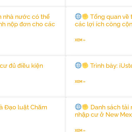
n nhà nước có thể
Tổng quan về t
ình nộp đơn cho các
các lợi ích công c
XEM »
cư đủ điều kiện
Trình bày: ¡Us
XEM »
à Đạo luật Chăm
Danh sách tài
nhập cư ở New Mex
XEM »