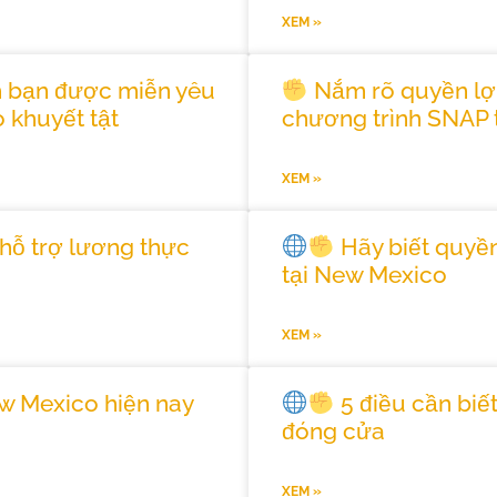
XEM »
h bạn được miễn yêu
Nắm rõ quyền lợi 
 khuyết tật
chương trình SNAP 
XEM »
hỗ trợ lương thực
Hãy biết quyền
tại New Mexico
XEM »
w Mexico hiện nay
5 điều cần biế
đóng cửa
XEM »