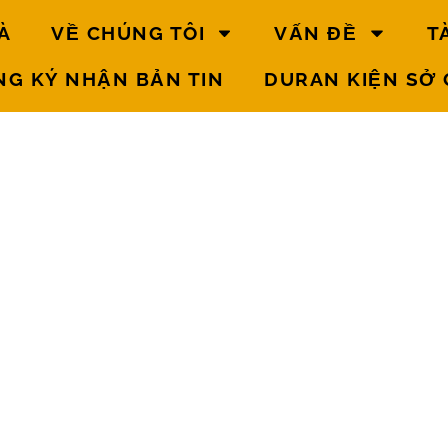
À
VỀ CHÚNG TÔI
VẤN ĐỀ
T
NG KÝ NHẬN BẢN TIN
DURAN KIỆN SỞ 
A NGƯỜI NHẬP CƯ
Văn bản
pháp
luật