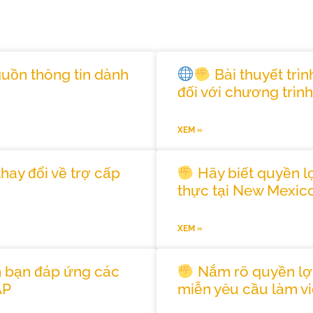
uồn thông tin dành
Bài thuyết trìn
đối với chương trì
XEM »
hay đổi về trợ cấp
Hãy biết quyền l
thực tại New Mexic
XEM »
h bạn đáp ứng các
Nắm rõ quyền lợ
AP
miễn yêu cầu làm vi