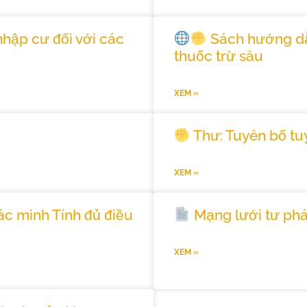
nhập cư đối với các
Sách hướng dẫn
thuốc trừ sâu
XEM »
Thư: Tuyên bố tuy
XEM »
ác minh Tính đủ điều
Mạng lưới tư ph
XEM »