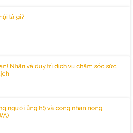
ội là gì?
ạn! Nhận và duy trì dịch vụ chăm sóc sức
dịch
ng người ủng hộ và công nhân nông
WA)