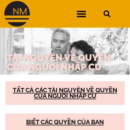
DURAN KIỆN SỞ GIẢI PHÁP VIỆC LÀM NEW MEXICO
TÀI NGUYÊN VỀ QUYỀN
CỦA NGƯỜI NHẬP CƯ
TẤT CẢ CÁC TÀI NGUYÊN VỀ QUYỀN
CỦA NGƯỜI NHẬP CƯ
BIẾT CÁC QUYỀN CỦA BẠN