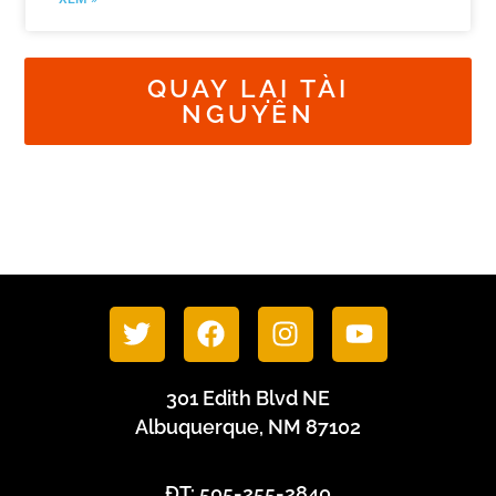
QUAY LẠI TÀI
NGUYÊN
301 Edith Blvd NE
Albuquerque, NM 87102
ĐT: 505-255-2840