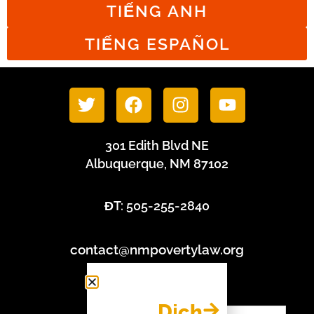
TIẾNG ANH
TIẾNG ESPAÑOL
301 Edith Blvd NE
Albuquerque, NM 87102
ĐT: 505-255-2840
contact@nmpovertylaw.org
Chính sách bảo mật
Dịch