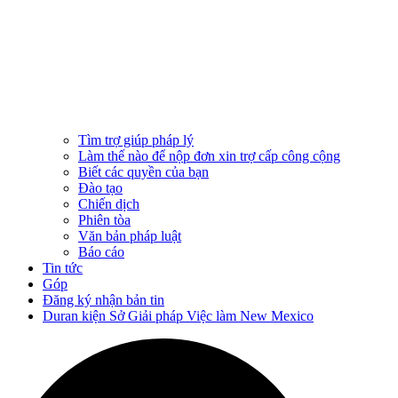
Tìm trợ giúp pháp lý
Làm thế nào để nộp đơn xin trợ cấp công cộng
Biết các quyền của bạn
Đào tạo
Chiến dịch
Phiên tòa
Văn bản pháp luật
Báo cáo
Tin tức
Góp
Đăng ký nhận bản tin
Duran kiện Sở Giải pháp Việc làm New Mexico