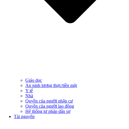
Giáo dục
An ninh lương thực/tiền mặt
Y tế
Nhà
Quyền của người nhập cư
Quyền của người lao động
Hệ thống tư pháp dân sự
Tài nguyên