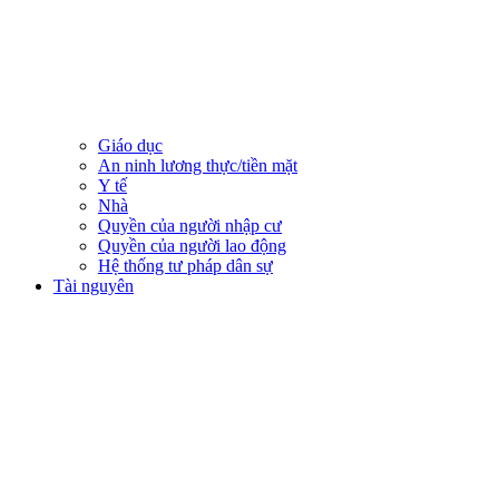
Giáo dục
An ninh lương thực/tiền mặt
Y tế
Nhà
Quyền của người nhập cư
Quyền của người lao động
Hệ thống tư pháp dân sự
Tài nguyên