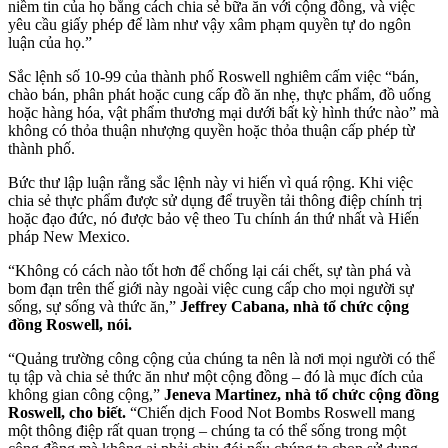
niềm tin của họ bằng cách chia sẻ bữa ăn với cộng đồng, và việc
yêu cầu giấy phép để làm như vậy xâm phạm quyền tự do ngôn
luận của họ.”
Sắc lệnh số 10-99 của thành phố Roswell nghiêm cấm việc “bán,
chào bán, phân phát hoặc cung cấp đồ ăn nhẹ, thực phẩm, đồ uống
hoặc hàng hóa, vật phẩm thương mại dưới bất kỳ hình thức nào” mà
không có thỏa thuận nhượng quyền hoặc thỏa thuận cấp phép từ
thành phố.
Bức thư lập luận rằng sắc lệnh này vi hiến vì quá rộng. Khi việc
chia sẻ thực phẩm được sử dụng để truyền tải thông điệp chính trị
hoặc đạo đức, nó được bảo vệ theo Tu chính án thứ nhất và Hiến
pháp New Mexico.
“Không có cách nào tốt hơn để chống lại cái chết, sự tàn phá và
bom đạn trên thế giới này ngoài việc cung cấp cho mọi người sự
sống, sự sống và thức ăn,”
Jeffrey Cabana, nhà tổ chức cộng
đồng Roswell, nói.
“Quảng trường công cộng của chúng ta nên là nơi mọi người có thể
tụ tập và chia sẻ thức ăn như một cộng đồng – đó là mục đích của
không gian công cộng,”
Jeneva Martinez, nhà tổ chức cộng đồng
Roswell, cho biết.
“Chiến dịch Food Not Bombs Roswell mang
một thông điệp rất quan trọng – chúng ta có thể sống trong một