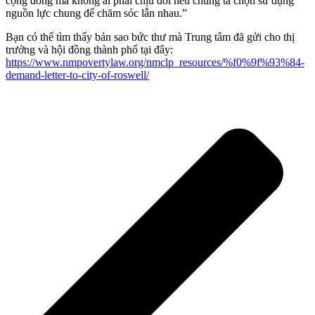
cộng đồng mà không ai phải chịu đói nếu chúng ta chọn sử dụng
nguồn lực chung để chăm sóc lẫn nhau.”
Bạn có thể tìm thấy bản sao bức thư mà Trung tâm đã gửi cho thị
trưởng và hội đồng thành phố tại đây:
https://www.nmpovertylaw.org/nmclp_resources/%f0%9f%93%84-
demand-letter-to-city-of-roswell/