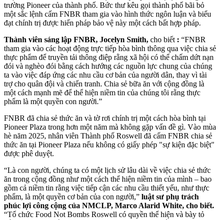
trường Pioneer của thành phố. Bức thư kêu gọi thành phố bãi bỏ
một sắc lệnh cấm FNBR tham gia vào hình thức ngôn luận và biểu
đạt chính trị được hiến pháp bảo vệ này một cách bất hợp pháp.
Thành viên sáng lập FNBR, Jocelyn Smith,
cho biết
:
“FNBR
tham gia vào các hoạt động trực tiếp hòa bình thông qua việc chia sẻ
thực phẩm để truyền tải thông điệp rằng xã hội có thể chấm dứt nạn
đói và nghèo đói bằng cách hướng các nguồn lực chung của chúng
ta vào việc đáp ứng các nhu cầu cơ bản của người dân, thay vì tài
trợ cho quân đội và chiến tranh. Chia sẻ bữa ăn với cộng đồng là
một cách mạnh mẽ để thể hiện niềm tin của chúng tôi rằng thực
phẩm là một quyền con người.”
FNBR đã chia sẻ thức ăn và tờ rơi chính trị một cách hòa bình tại
Pioneer Plaza trong hơn một năm mà không gặp vấn đề gì. Vào mùa
hè năm 2025, nhân viên Thành phố Roswell đã cấm FNBR chia sẻ
thức ăn tại Pioneer Plaza nếu không có giấy phép "sự kiện đặc biệt"
được phê duyệt.
“Là con người, chúng ta có một lịch sử lâu dài về việc chia sẻ thức
ăn trong cộng đồng như một cách thể hiện niềm tin của mình – bao
gồm cả niềm tin rằng việc tiếp cận các nhu cầu thiết yếu, như thực
phẩm, là một quyền cơ bản của con người,”
luật sư phụ trách
phúc lợi công cộng của NMCLP, Marco Alarid White, cho biết.
“Tổ chức Food Not Bombs Roswell có quyền thể hiện và bày tỏ