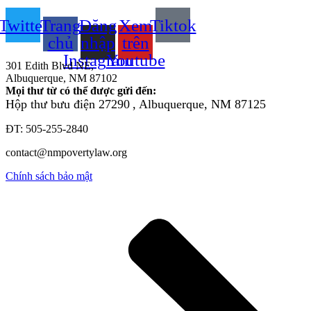
Twitter
Trang
Đăng
Xem
Tiktok
chủ
nhập
trên
Instagram
Youtube
301 Edith Blvd NE,
Albuquerque, NM 87102
Mọi thư từ có thể được gửi đến:
Hộp thư bưu điện 27290
, Albuquerque, NM 87125
ĐT: 505-255-2840
contact@nmpovertylaw.org
Chính sách bảo mật