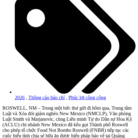
2026
,
Thông cáo báo chí
,
Phúc lợi công cộng
ROSWELL, NM – Trong một bức thư gửi đi hôm qua, Trung tâm
Luật và Xóa đói giảm nghèo New Mexico (NMCLP), Văn phòng
Luật Smith và Marjanovic, cùng Liên minh Tự do Dân sự Hoa Kỳ
(ACLU) chi nhánh New Mexico đã kêu gọi Thành phố Roswell
cho phép tổ chức Food Not Bombs Roswell (FNBR) tiếp tục các
cuộc biểu tình chia sẻ bữa ăn được hiến pháp bảo vệ tại Quảng