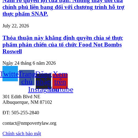
Nắm rõ quyền lợi của bạn: Những thay đổi của
chính phủ liên bang đối với chương trình hỗ trợ
thực phẩm SNAP.
July 22, 2026
Thỏa thuận này khẳng định quyền chia sẻ thực
phẩm phản chiến của tổ chức Food Not Bombs
Roswell
Ngày 24 tháng 6 năm 2026
Twitter
Trang
Đăng
Xem
chủ
nhập
trên
Instagram
Youtube
301 Edith Blvd NE
Albuquerque, NM 87102
ĐT: 505-255-2840
contact@nmpovertylaw.org
Chính sách bảo mật