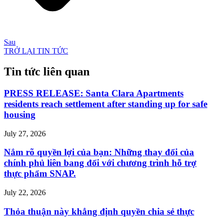
Sau
TRỞ LẠI TIN TỨC
Tin tức liên quan
PRESS RELEASE: Santa Clara Apartments
residents reach settlement after standing up for safe
housing
July 27, 2026
Nắm rõ quyền lợi của bạn: Những thay đổi của
chính phủ liên bang đối với chương trình hỗ trợ
thực phẩm SNAP.
July 22, 2026
Thỏa thuận này khẳng định quyền chia sẻ thực