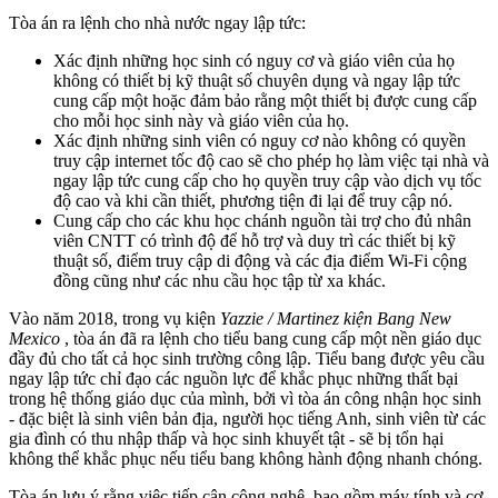
Tòa án ra lệnh cho nhà nước ngay lập tức:
Xác định những học sinh có nguy cơ và giáo viên của họ
không có thiết bị kỹ thuật số chuyên dụng và ngay lập tức
cung cấp một hoặc đảm bảo rằng một thiết bị được cung cấp
cho mỗi học sinh này và giáo viên của họ.
Xác định những sinh viên có nguy cơ nào không có quyền
truy cập internet tốc độ cao sẽ cho phép họ làm việc tại nhà và
ngay lập tức cung cấp cho họ quyền truy cập vào dịch vụ tốc
độ cao và khi cần thiết, phương tiện đi lại để truy cập nó.
Cung cấp cho các khu học chánh nguồn tài trợ cho đủ nhân
viên CNTT có trình độ để hỗ trợ và duy trì các thiết bị kỹ
thuật số, điểm truy cập di động và các địa điểm Wi-Fi cộng
đồng cũng như các nhu cầu học tập từ xa khác.
Vào năm 2018, trong vụ kiện
Yazzie / Martinez kiện Bang New
Mexico
, tòa án đã ra lệnh cho tiểu bang cung cấp một nền giáo dục
đầy đủ cho tất cả học sinh trường công lập. Tiểu bang được yêu cầu
ngay lập tức chỉ đạo các nguồn lực để khắc phục những thất bại
trong hệ thống giáo dục của mình, bởi vì tòa án công nhận học sinh
- đặc biệt là sinh viên bản địa, người học tiếng Anh, sinh viên từ các
gia đình có thu nhập thấp và học sinh khuyết tật - sẽ bị tổn hại
không thể khắc phục nếu tiểu bang không hành động nhanh chóng.
Tòa án lưu ý rằng việc tiếp cận công nghệ, bao gồm máy tính và cơ