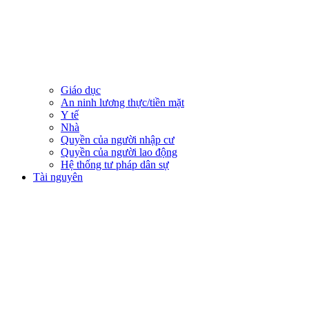
Giáo dục
An ninh lương thực/tiền mặt
Y tế
Nhà
Quyền của người nhập cư
Quyền của người lao động
Hệ thống tư pháp dân sự
Tài nguyên