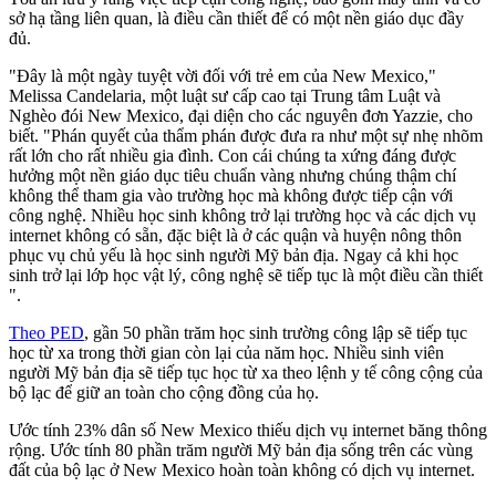
sở hạ tầng liên quan, là điều cần thiết để có một nền giáo dục đầy
đủ.
"Đây là một ngày tuyệt vời đối với trẻ em của New Mexico,"
Melissa Candelaria, một luật sư cấp cao tại Trung tâm Luật và
Nghèo đói New Mexico, đại diện cho các nguyên đơn Yazzie, cho
biết. "Phán quyết của thẩm phán được đưa ra như một sự nhẹ nhõm
rất lớn cho rất nhiều gia đình. Con cái chúng ta xứng đáng được
hưởng một nền giáo dục tiêu chuẩn vàng nhưng chúng thậm chí
không thể tham gia vào trường học mà không được tiếp cận với
công nghệ. Nhiều học sinh không trở lại trường học và các dịch vụ
internet không có sẵn, đặc biệt là ở các quận và huyện nông thôn
phục vụ chủ yếu là học sinh người Mỹ bản địa. Ngay cả khi học
sinh trở lại lớp học vật lý, công nghệ sẽ tiếp tục là một điều cần thiết
".
Theo PED
, gần 50 phần trăm học sinh trường công lập sẽ tiếp tục
học từ xa trong thời gian còn lại của năm học. Nhiều sinh viên
người Mỹ bản địa sẽ tiếp tục học từ xa theo lệnh y tế công cộng của
bộ lạc để giữ an toàn cho cộng đồng của họ.
Ước tính 23% dân số New Mexico thiếu dịch vụ internet băng thông
rộng. Ước tính 80 phần trăm người Mỹ bản địa sống trên các vùng
đất của bộ lạc ở New Mexico hoàn toàn không có dịch vụ internet.