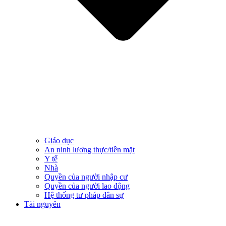
Giáo dục
An ninh lương thực/tiền mặt
Y tế
Nhà
Quyền của người nhập cư
Quyền của người lao động
Hệ thống tư pháp dân sự
Tài nguyên