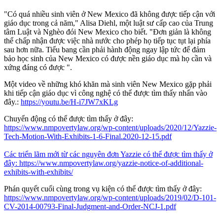
"Có quá nhiều sinh viên ở New Mexico đã không được tiếp cận với
giáo dục trong cả năm," Alisa Diehl, một luật sư cấp cao của Trung
tâm Luật và Nghèo đói New Mexico cho biết. "Đơn giản là không
thể chấp nhận được việc nhà nước cho phép họ tiếp tục tụt lại phía
sau hơn nữa. Tiểu bang cần phải hành động ngay lập tức để đảm
bảo học sinh của New Mexico có được nền giáo dục mà họ cần và
xứng đáng có được ".
Một video về những khó khăn mà sinh viên New Mexico gặp phải
khi tiếp cận giáo dục vì công nghệ có thể được tìm thấy nhấn vào
đây.:
https://youtu.be/H-i7JW7xKLg
Chuyển động có thể được tìm thấy ở đây:
https://www.nmpovertylaw.org/wp-content/uploads/2020/12/Yazzie-
Tech-Motion-With-Exhibits-1-6-Final.2020-12-15.pdf
Các triển lãm mới từ các nguyên đơn Yazzie có thể được tìm thấy ở
đây:
https://www.nmpovertylaw.org/yazzie-notice-of-additional-
exhibits-with-exhibits/
Phán quyết cuối cùng trong vụ kiện có thể được tìm thấy ở đây:
https://www.nmpovertylaw.org/wp-content/uploads/2019/02/D-101-
CV-2014-00793-Final-Judgment-and-Order-NCJ-1.pdf