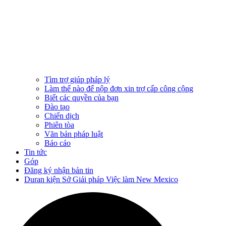
Tìm trợ giúp pháp lý
Làm thế nào để nộp đơn xin trợ cấp công cộng
Biết các quyền của bạn
Đào tạo
Chiến dịch
Phiên tòa
Văn bản pháp luật
Báo cáo
Tin tức
Góp
Đăng ký nhận bản tin
Duran kiện Sở Giải pháp Việc làm New Mexico