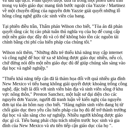
và sau đại dịch. Phán quyết được đưa ra trong một phiên điều trần
trong vụ kiện giáo dục mang tính bước ngoặt của Yazzie / Martinez
về một chuyển động của nguyên đơn Yazzie giải quyết những lỗ
hổng công nghệ giữa các sinh viên của bang.
Tại phiên điều trần, Thẩm phán Wilson cho biết, "Tòa án đã phán
quyết rằng các bị cáo phải tuân thủ nghĩa vụ của họ để cung cấp
một nền giáo dục đầy đủ và có thể không bảo tồn các nguồn tài
chính bằng chi phí của hiến pháp của chúng tôi."
Wilson nói thêm, "Những đứa trẻ thiếu khả năng truy cập internet
và công nghệ để học từ xa sẽ không được giáo dục nhiều, nếu có,
chứ đừng nói đến một nền giáo dục đủ để giúp chúng sẵn sàng vào
đại học và nghề nghiệp."
"Thiếu khả năng tiếp cận đã là thảm họa đối với quá nhiều gia đình
New Mexico vì tiểu bang không giải quyết được khoảng trống công
nghệ, đặc biệt là đối với sinh viên bản địa và sinh viên sống ở khu
vực nông thôn," Preston Sanchez, một luật sư đại diện cho các
nguyên đơn Yazzie, người đã tranh luận về kiến nghị của nguyên
đơn tại tòa án hôm nay cho biết. "Hàng nghìn sinh viên đang bị từ
chối giáo dục theo yêu cầu hiến pháp của họ đủ để trở thành trường
đại học và sẵn sàng cho sự nghiệp. Nhiều người không được giáo
dục gì cả. Tiểu bang phải chịu trách nhiệm trước học sinh và gia
đình của New Mexico và ưu tiên tiếp cận giáo dục của họ ".