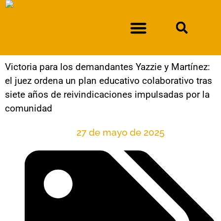
Victoria para los demandantes Yazzie y Martínez:
DURAN CONTRA EL DEPARTAMENTO DE SOLUCIONES LABORALES DE NUEVO MÉXICO
el juez ordena un plan educativo colaborativo tras
siete años de reivindicaciones impulsadas por la
comunidad
27 de mayo de 2025