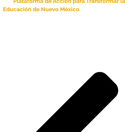
y la
Plataforma de Acción para Transformar la
Educación de Nuevo México.
Estas hojas de
ruta reflejan la sabiduría, los valores y las
prioridades de los estudiantes, las familias, los
educadores y los líderes tribales.
Ahora, el
estado debe seguir su ejemplo.