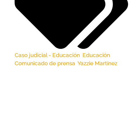
Caso judicial - Educación
,
Educación
,
Comunicado de prensa
,
Yazzie Martínez
La sentencia se produce después de que las
familias presentaran una moción por
incumplimiento y solicitaran un plan de medidas
correctivas; el tribunal establece plazos para un
plan estatal tras una multitudinaria concentración
comunitaria.