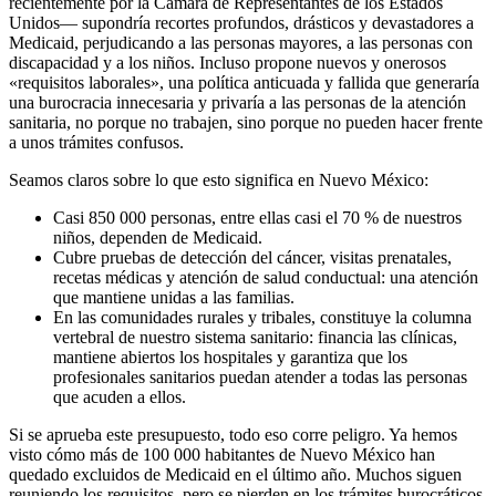
recientemente por la Cámara de Representantes de los Estados
Unidos— supondría recortes profundos, drásticos y devastadores a
Medicaid, perjudicando a las personas mayores, a las personas con
discapacidad y a los niños. Incluso propone nuevos y onerosos
«requisitos laborales», una política anticuada y fallida que generaría
una burocracia innecesaria y privaría a las personas de la atención
sanitaria, no porque no trabajen, sino porque no pueden hacer frente
a unos trámites confusos.
Seamos claros sobre lo que esto significa en Nuevo México:
Casi 850 000 personas, entre ellas casi el 70 % de nuestros
niños, dependen de Medicaid.
Cubre pruebas de detección del cáncer, visitas prenatales,
recetas médicas y atención de salud conductual: una atención
que mantiene unidas a las familias.
En las comunidades rurales y tribales, constituye la columna
vertebral de nuestro sistema sanitario: financia las clínicas,
mantiene abiertos los hospitales y garantiza que los
profesionales sanitarios puedan atender a todas las personas
que acuden a ellos.
Si se aprueba este presupuesto, todo eso corre peligro. Ya hemos
visto cómo más de 100 000 habitantes de Nuevo México han
quedado excluidos de Medicaid en el último año. Muchos siguen
reuniendo los requisitos, pero se pierden en los trámites burocráticos