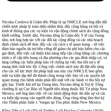
Nicolas Cordova là Giám đốc Pháp lý tại NMCLP, nơi ông dẫn dắt
chiến lược pháp lý toàn diện nhằm thúc đẩy công bằng xã hội và
kinh tế thông qua các vụ kiện và vận động chính sách do cộng đồng
khởi xướng. Trước đây, Nicolas từng là Giám đốc Y tế của Trung
tâm, nơi ông hợp tác với các đối tác cộng đồng và các nhà hoạch
định chính sách để thúc đẩy các cải cách y tế quan trọng – từ việc
đảm bảo nguồn tài trợ bền vững để giảm chi phí bảo hiểm cho các
gia đình, đến việc cải thiện khả năng tiếp cận công bằng các chương
trình y tế cấp tiểu bang và địa phương cho các gia đình nhập cư, và
tăng cường các biện pháp bảo vệ chống lại việc thu hồi nợ y tế
mang tính chất bóc lột. Công việc chính sách này đã đặt nền tảng
cho các nỗ lực thực thi pháp luật sau này của NMCLP, bao gồm
một vụ kiện tập thể đã thành công trong việc bảo vệ các quyền lợi
quan trọng cho bệnh nhân phải đối mặt với các hành vi thu hồi nợ
gây hại. Trước khi trở lại Trung tâm, Nicolas từng là Trợ lý Tổng
chưởng lý tại Cục Bảo vệ Người tiêu dùng thuộc Bộ Tư pháp New
Mexico, nơi ông làm việc về các hành động thực thi dân sự và các
vụ kiện tập trung vào người tiêu dùng. Ông cũng từng làm thư ký
cho Thẩm phán Julie J. Vargas tại Tòa phúc thẩm New Mexico.
Bằng Tiến sĩ Luật (JD) từ Trường Luật Đại học Colorado (2018)