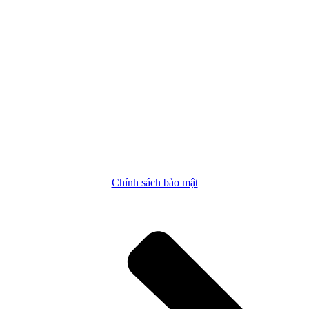
301 Edith Blvd NE,
Albuquerque, NM 87102
Mọi thư từ có thể được gửi đến:
Hộp thư bưu điện 27290
, Albuquerque, NM
87125
ĐT: 505-255-2840
contact@nmpovertylaw.org
Chính sách bảo mật