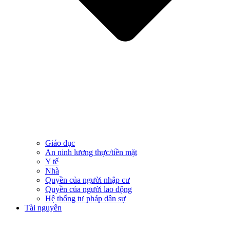
Giáo dục
An ninh lương thực/tiền mặt
Y tế
Nhà
Quyền của người nhập cư
Quyền của người lao động
Hệ thống tư pháp dân sự
Tài nguyên