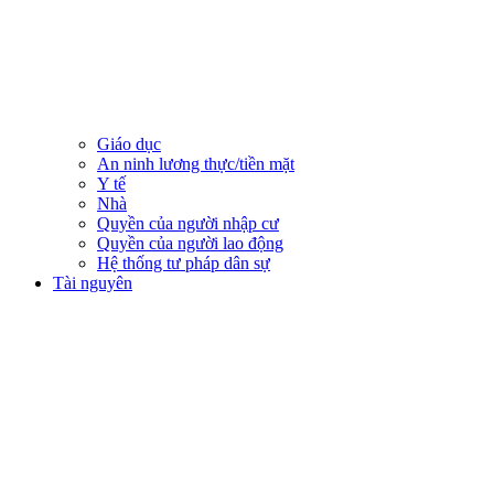
Giáo dục
An ninh lương thực/tiền mặt
Y tế
Nhà
Quyền của người nhập cư
Quyền của người lao động
Hệ thống tư pháp dân sự
Tài nguyên