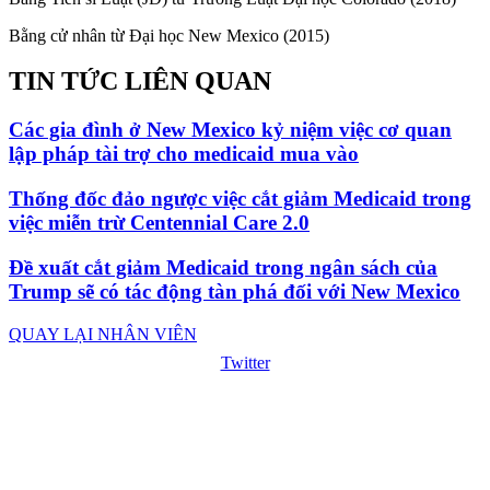
Bằng cử nhân từ Đại học New Mexico (2015)
TIN TỨC LIÊN QUAN
Các gia đình ở New Mexico kỷ niệm việc cơ quan
lập pháp tài trợ cho medicaid mua vào
Thống đốc đảo ngược việc cắt giảm Medicaid trong
việc miễn trừ Centennial Care 2.0
Đề xuất cắt giảm Medicaid trong ngân sách của
Trump sẽ có tác động tàn phá đối với New Mexico
QUAY LẠI NHÂN VIÊN
Twitter