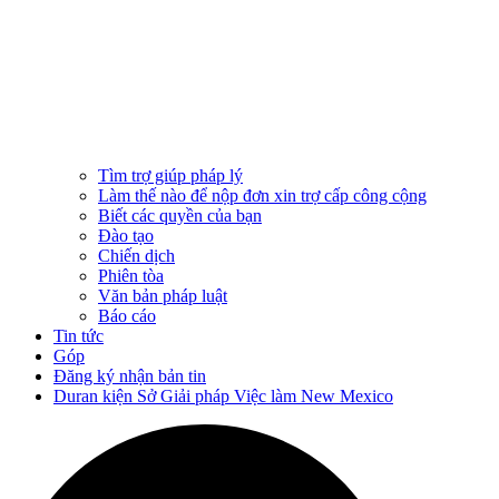
Tìm trợ giúp pháp lý
Làm thế nào để nộp đơn xin trợ cấp công cộng
Biết các quyền của bạn
Đào tạo
Chiến dịch
Phiên tòa
Văn bản pháp luật
Báo cáo
Tin tức
Góp
Đăng ký nhận bản tin
Duran kiện Sở Giải pháp Việc làm New Mexico