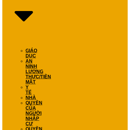
GIÁO
DỤC
AN
NINH
LƯƠNG
THỰC/TIỀN
MẶT
Y
TẾ
NHÀ
QUYỀN
CỦA
NGƯỜI
NHẬP
CƯ
QUYỀN