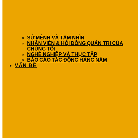
SỨ MỆNH VÀ TẦM NHÌN
NHÂN VIÊN & HỘI ĐỒNG QUẢN TRỊ CỦA
CHÚNG TÔI
NGHỀ NGHIỆP VÀ THỰC TẬP
BÁO CÁO TÁC ĐỘNG HÀNG NĂM
VẤN ĐỀ