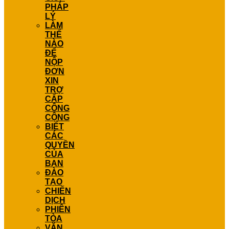
PHÁP
LÝ
LÀM
THẾ
NÀO
ĐỂ
NỘP
ĐƠN
XIN
TRỢ
CẤP
CÔNG
CỘNG
BIẾT
CÁC
QUYỀN
CỦA
BẠN
ĐÀO
TẠO
CHIẾN
DỊCH
PHIÊN
TÒA
VĂN