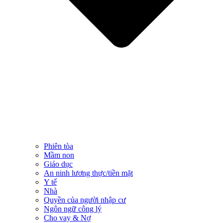
Phiên tòa
Mầm non
Giáo dục
An ninh lương thực/tiền mặt
Y tế
Nhà
Quyền của người nhập cư
Ngôn ngữ công lý
Cho vay & Nợ