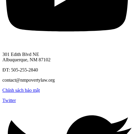
301 Edith Blvd NE
Albuquerque, NM 87102
ĐT: 505-255-2840
contact@nmpovertylaw.org
Chính sách bảo mật
Twitter