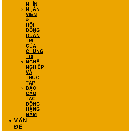
NHÌN
NHÂN
VIÊN
&
HỘI
ĐỒNG
QUẢN
TRỊ
CỦA
CHÚNG
TÔI
NGHỀ
NGHIỆP
VÀ
THỰC
TẬP
BÁO
CÁO
TÁC
ĐỘNG
HÀNG
NĂM
VẤN
ĐỀ