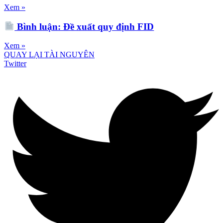
Xem »
Bình luận: Đề xuất quy định FID
Xem »
QUAY LẠI TÀI NGUYÊN
Twitter