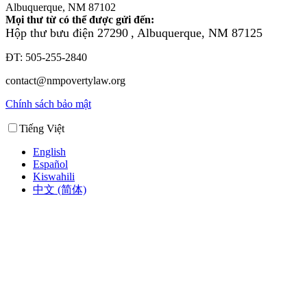
Albuquerque, NM 87102
Mọi thư từ có thể được gửi đến:
Hộp thư bưu điện 27290
, Albuquerque, NM 87125
ĐT: 505-255-2840
contact@nmpovertylaw.org
Chính sách bảo mật
Tiếng Việt
English
Español
Kiswahili
中文 (简体)