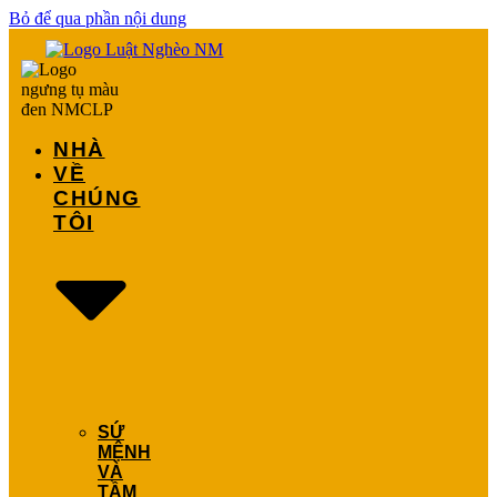
Bỏ để qua phần nội dung
NHÀ
VỀ
CHÚNG
TÔI
SỨ
MỆNH
VÀ
TẦM