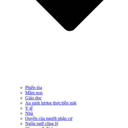
Phiên tòa
Mầm non
Giáo dục
An ninh lương thực/tiền mặt
Y tế
Nhà
Quyền của người nhập cư
Ngôn ngữ công lý