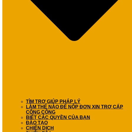
TÌM TRỢ GIÚP PHÁP LÝ
LÀM THẾ NÀO ĐỂ NỘP ĐƠN XIN TRỢ CẤP
CÔNG CỘNG
BIẾT CÁC QUYỀN CỦA BẠN
ĐÀO TẠO
CHIẾN DỊCH