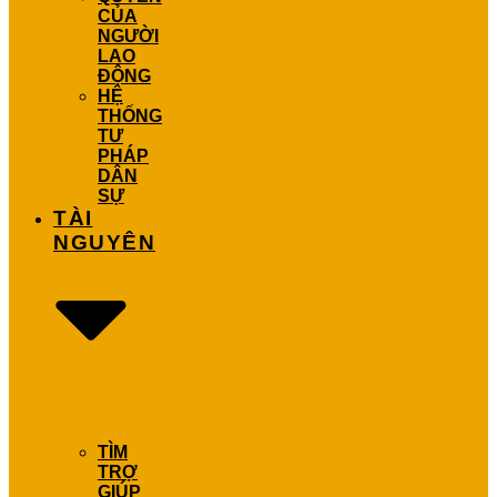
CỦA
NGƯỜI
LAO
ĐỘNG
HỆ
THỐNG
TƯ
PHÁP
DÂN
SỰ
TÀI
NGUYÊN
TÌM
TRỢ
GIÚP