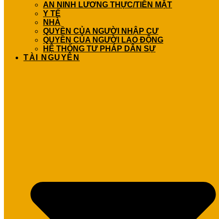
AN NINH LƯƠNG THỰC/TIỀN MẶT
Y TẾ
NHÀ
QUYỀN CỦA NGƯỜI NHẬP CƯ
QUYỀN CỦA NGƯỜI LAO ĐỘNG
HỆ THỐNG TƯ PHÁP DÂN SỰ
TÀI NGUYÊN