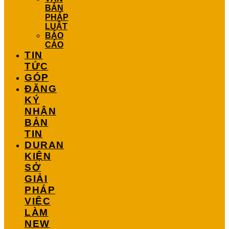
BẢN
PHÁP
LUẬT
BÁO
CÁO
TIN
TỨC
GÓP
ĐĂNG
KÝ
NHẬN
BẢN
TIN
DURAN
KIỆN
SỞ
GIẢI
PHÁP
VIỆC
LÀM
NEW