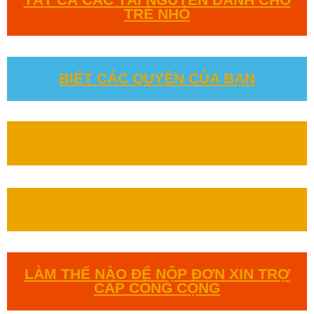
TRẺ NHỎ
BIẾT CÁC QUYỀN CỦA BẠN
VĂN BẢN PHÁP LUẬT
BÁO CÁO
LÀM THẾ NÀO ĐỂ NỘP ĐƠN XIN TRỢ
CẤP CÔNG CỘNG