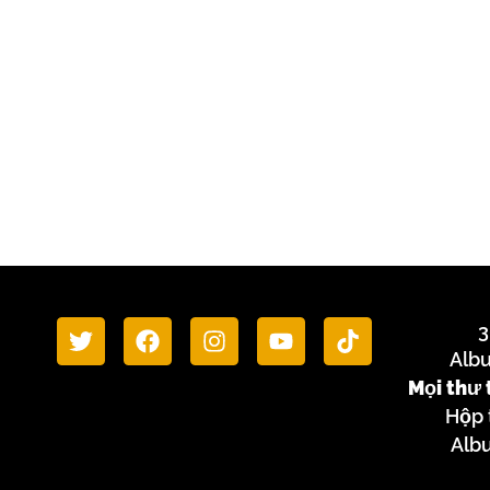
3
Alb
Mọi thư 
Hộp 
Alb