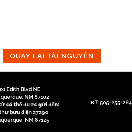
nộp đơn
xin trợ
cấp công
cộng
QUAY LẠI TÀI NGUYÊN
01 Edith Blvd NE,
uquerque, NM 87102
ĐT: 505-255-28
từ có thể được gửi đến:
thư bưu điện 27290
,
uquerque, NM 87125