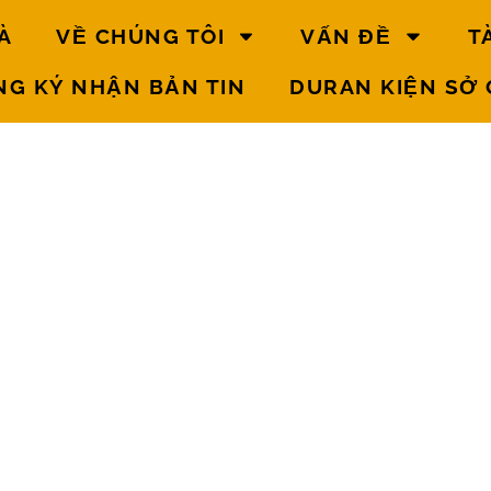
À
VỀ CHÚNG TÔI
VẤN ĐỀ
T
NG KÝ NHẬN BẢN TIN
DURAN KIỆN SỞ 
RẺ NHỎ
Biết các
quyền của
bạn
Làm thế
nào để