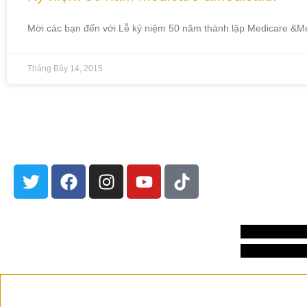
Mời các bạn đến với Lễ kỷ niệm 50 năm thành lập Medicare &Me
Tháng Bảy 14, 2015
301 Edith 
Albuquerq
Mọi thư từ
Hộp thư bư
Albuquerqu