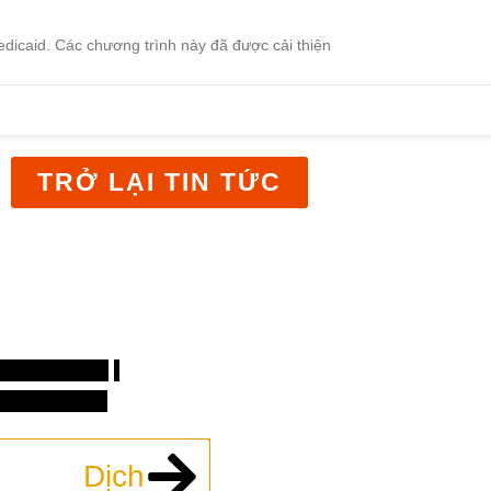
dicaid. Các chương trình này đã được cải thiện
TRỞ LẠI TIN TỨC
Blvd NE,
ĐT: 505-255-2840
ue, NM 87102
 có thể được gửi đến:
u điện 27290
,
e, NM 87125
Dịch