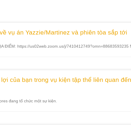
báo chí
 vụ án Yazzie/Martinez và phiên tòa sắp tới
ĐỊA ĐIỂM: https://us02web.zoom.us/j/7410412749?omn=88683593235 
ủa bạn trong vụ kiện tập thể liên quan đến vi
ores đang tổ chức một sự kiện.