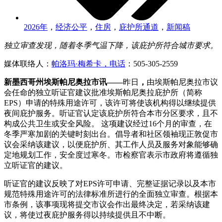
2026年
，
经济公平
，
住房
，
庇护所通道
，
新闻稿
独立审查发现，随着冬季气温下降，该庇护所符合城市要求。
媒体联络人：
帕洛玛·梅希卡，电话
：505-305-2559
新墨西哥州埃斯帕尼奥拉市讯——
昨日
，
由埃斯帕尼奥拉市议
会任命的独立听证官建议批准埃斯帕尼奥拉庇护所（简称
EPS）申请的特殊用途许可，该许可将使该机构得以继续提供
夜间庇护服务。听证官认定该庇护所符合本市分区要求，且不
构成公共卫生或安全风险。 这项建议经过16个月的审查，在
冬季严寒加剧的关键时刻出台。倡导者和社区领袖现正敦促市
议会采纳该建议，以便庇护所、其工作人员及服务对象能够确
定地规划工作，安全度过寒冬。市检察官表示市政府将遵循独
立听证官的建议。
听证官的建议反映了对EPS许可申请、完整证据记录以及本市
规范特殊用途许可的法律标准所进行的全面独立审查。根据本
市条例，该事项现将提交市议会作出最终决定，若采纳该建
议，将使过夜庇护服务得以持续提供且不中断。