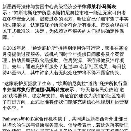
新墨西哥法律与贫困中心高级经济公平
律师莱利·马斯表
示
："帕斯韦斯庇护所是埃斯帕尼奥拉市唯一能让无家可归者
在冬季安全入睡、温暖过冬的地方。听证官已仔细审查了事实
和法律依据，认定该庇护所完全符合所有要求。市议会现在可
以正式批准这一决定，为依赖这些服务的人们提供确定性保
障。"
自2019年起，"通途庇护所"持特别使用许可运营，获准在寒冷
月份提供过夜服务。该机构同时全年提供日间服务及个案管
理，协助居民获取食品援助、住房资源、医疗保健及治疗项
目。去年，通途庇护所服务了超过400名新社区成员，每日接
待45至65人，其中许多人若无此处庇护将不得不露宿街头。
“这家庇护所拯救了生命，”埃斯帕尼奥拉“道路”庇护所执行董
事兼
首席执行官迪娜·莫斯科拉表示
，“每天都有民众依赖‘道
路’获得照料、稳定与支持。听证官的建议为我们的社区指明
了前进方向，正式批准将使我们能够充满信心地规划并运营整
个冬季。”
Pathways与40多家合作机构携手，共同满足新墨西哥州北部日
益增长的住房与健康服务需求。倡导者表示，若延迟落实听证