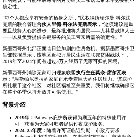
官的建议，可能在最寒冷的月份给员工和居民带来不必要的不
确定性。
“每个人都应享有安全的栖身之所，”民权律所瑞尔曼·科尔法
克斯的联合管理
合伙人里德·科尔法克斯表示
，“这项建议是重
要且鼓舞人心的进步。最终批准将为居民——尤其是残障人士
——以及负责提供关键服务的员工带来所需的确定性。”
新墨西哥州北部正面临日益加剧的住房危机。据新墨西哥州卫
生部数据显示，该地区近42万居民生活在联邦贫困线以下，
2019年至2024年间有超过3万人经历了无家可归的困境。
新墨西哥州消除无家可归现象联盟
执行主任莫奈·席尔瓦表
示
："埃斯帕尼奥拉的家庭正承受着巨大的住房压力。该庇护
所扎根于这个社区，对社区福祉至关重要。我们将继续确保它
在整个冬季保持开放并可供使用。"
背景介绍
2019年：
Pathways庇护所获得为期五年的特殊使用许
可，获准为无家可归者提供过夜庇护服务。
2024–25年度：
随着许可证临近到期，市政府要求
Pathways机构提交新申请；在申请审核期间，市政府允