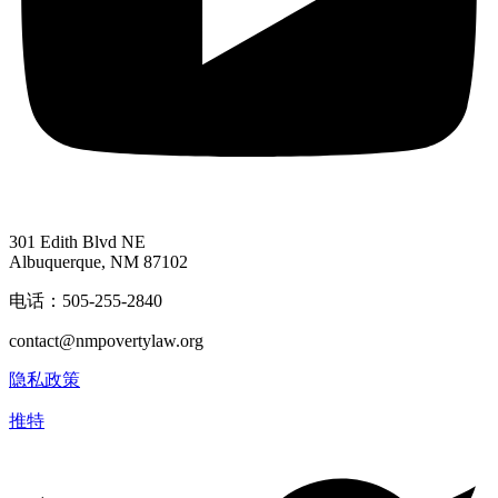
301 Edith Blvd NE
Albuquerque, NM 87102
电话：505-255-2840
contact@nmpovertylaw.org
隐私政策
推特