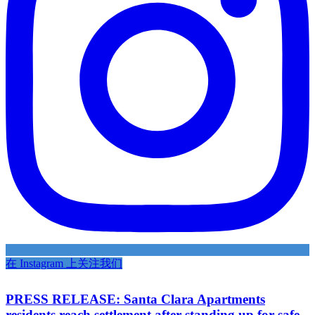
在 Instagram 上关注我们
PRESS RELEASE: Santa Clara Apartments
residents reach settlement after standing up for safe