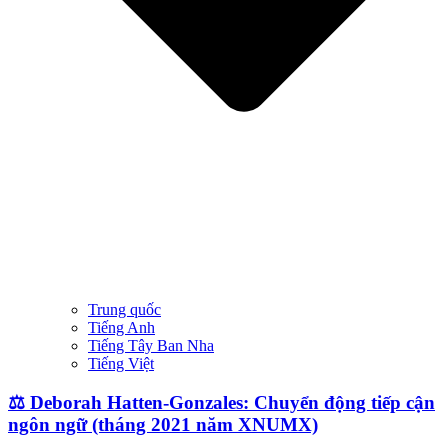
Trung quốc
Tiếng Anh
Tiếng Tây Ban Nha
Tiếng Việt
⚖️ Deborah Hatten-Gonzales: Chuyển động tiếp cận
ngôn ngữ (tháng 2021 năm XNUMX)