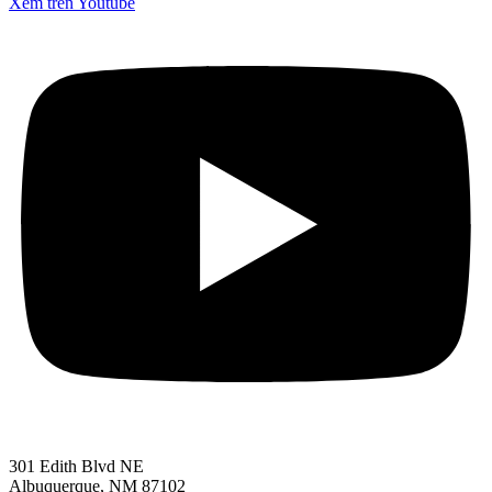
Xem trên Youtube
301 Edith Blvd NE
Albuquerque, NM 87102