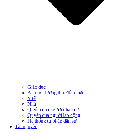
Giáo dục
An ninh lương thực/tiền mặt
Y tế
Nhà
Quyền của người nhập cư
Quyền của người lao động
Hệ thống tư pháp dân sự
Tài nguyên