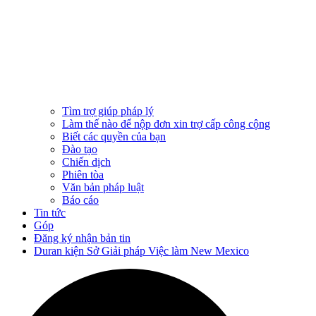
Tìm trợ giúp pháp lý
Làm thế nào để nộp đơn xin trợ cấp công cộng
Biết các quyền của bạn
Đào tạo
Chiến dịch
Phiên tòa
Văn bản pháp luật
Báo cáo
Tin tức
Góp
Đăng ký nhận bản tin
Duran kiện Sở Giải pháp Việc làm New Mexico