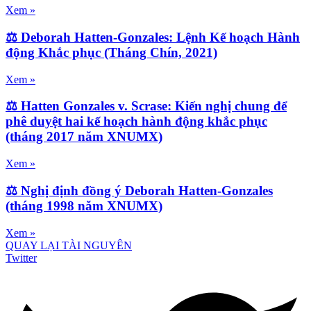
Xem »
⚖️ Deborah Hatten-Gonzales: Lệnh Kế hoạch Hành
động Khắc phục (Tháng Chín, 2021)
Xem »
⚖️ Hatten Gonzales v. Scrase: Kiến nghị chung để
phê duyệt hai kế hoạch hành động khắc phục
(tháng 2017 năm XNUMX)
Xem »
⚖️ Nghị định đồng ý Deborah Hatten-Gonzales
(tháng 1998 năm XNUMX)
Xem »
QUAY LẠI TÀI NGUYÊN
Twitter