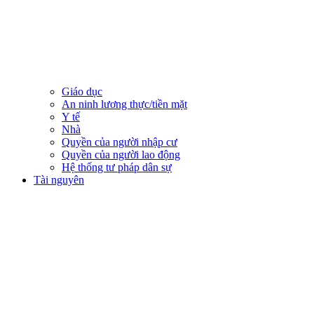
Giáo dục
An ninh lương thực/tiền mặt
Y tế
Nhà
Quyền của người nhập cư
Quyền của người lao động
Hệ thống tư pháp dân sự
Tài nguyên