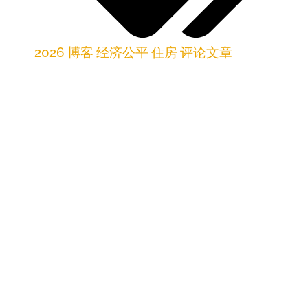
2026
,
博客
,
经济公平
,
住房
,
评论文章
作者：莱利·马塞，经济公平律师
刊载于2025年10月26日的《圣塔菲新墨西哥人
报》
新墨西哥州约有42万人生活在联邦贫困线以下，这
意味着在任何时候，我们中几乎每五人中就有一
人，只需遭遇一次危机便可能沦为无家可归者。试
想一下：失去工作、被房东驱逐，却无处可去；试
想一下：因为城市没有过夜庇护所，只能在严寒中
露宿街头。这正是埃斯帕尼奥拉许多无家可归者的
现实处境。没有人应该被迫在没有庇护、安全或温