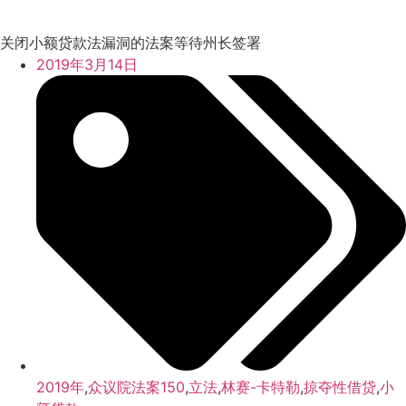
关闭小额贷款法漏洞的法案等待州长签署
2019年3月14日
2019年
,
众议院法案150
,
立法
,
林赛-卡特勒
,
掠夺性借贷
,
小