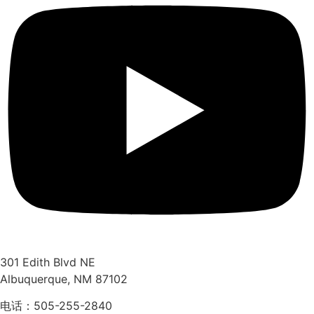
301 Edith Blvd NE
Albuquerque, NM 87102
电话：505-255-2840