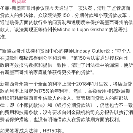
额贷款
圣菲-新墨西哥州参议院今天通过了一项法案，清理了监管店面
贷款人的州法律。众议院法案150，分期付款和小额贷款改革，
通过确保店面贷款行业的问责制和透明度来保护新墨西哥州的借
款人。该法案现正等待州长Michelle Lujan Grisham的签署批
准。
"新墨西哥州法律和贫困中心的律师Lindsay Cutler说："每个人
在贷款时都应该得到公平和透明。"第150号法案通过授权向州
政府有效报告数据和提供一致性，清理了州法律中的漏洞，使所
有新墨西哥州的家庭能够获得更公平的贷款"。
新墨西哥州第一个全面的利率上限于2018年1月生效，将店面贷
款的利率上限定为175%的年利率。然而，高额费用和贷款展期
继续消耗新墨西哥州借款人的收入。监管店面贷款人的两部法
律，即《小额贷款法》和《银行分期贷款法》，仍然包含不一致
的费用和披露条款，没有要求向州金融机构司充分报告以执行消
费者保护措施，也没有明确借款人在贷款续期方面的权利。
如果签署成为法律，HB150将。