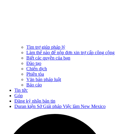
Tìm trợ giúp pháp lý
Làm thế nào để nộp đơn xin trợ cấp công cộng
Biết các quyền của bạn
Đào tạo
Chiến dịch
Phiên tòa
Văn bản pháp luật
Báo cáo
Tin tức
Góp
Đăng ký nhận bản tin
Duran kiện Sở Giải pháp Việc làm New Mexico