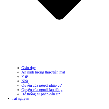
Giáo dục
An ninh lương thực/tiền mặt
Y tế
Nhà
Quyền của người nhập cư
Quyền của người lao động
Hệ thống tư pháp dân sự
Tài nguyên