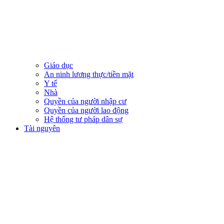
Giáo dục
An ninh lương thực/tiền mặt
Y tế
Nhà
Quyền của người nhập cư
Quyền của người lao động
Hệ thống tư pháp dân sự
Tài nguyên