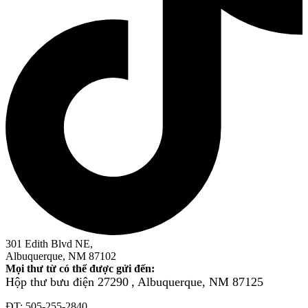
301 Edith Blvd NE,
Albuquerque, NM 87102
Mọi thư từ có thể được gửi đến:
Hộp thư bưu điện 27290
, Albuquerque, NM 87125
ĐT: 505-255-2840