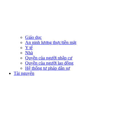
Giáo dục
An ninh lương thực/tiền mặt
Y tế
Nhà
Quyền của người nhập cư
Quyền của người lao động
Hệ thống tư pháp dân sự
Tài nguyên