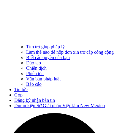
Tìm trợ giúp pháp lý
Làm thế nào để nộp đơn xin trợ cấp công cộng
Biết các quyền của bạn
Đào tạo
Chiến dịch
Phiên tòa
Văn bản pháp luật
Báo cáo
Tin tức
Góp
Đăng ký nhận bản tin
Duran kiện Sở Giải pháp Việc làm New Mexico