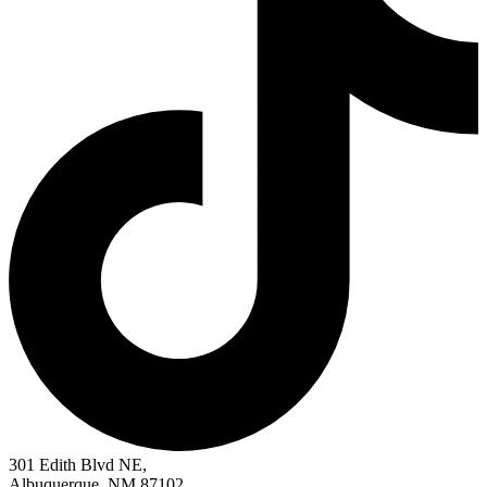
301 Edith Blvd NE,
Albuquerque, NM 87102