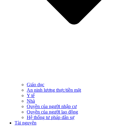
Giáo dục
An ninh lương thực/tiền mặt
Y tế
Nhà
Quyền của người nhập cư
Quyền của người lao động
Hệ thống tư pháp dân sự
Tài nguyên