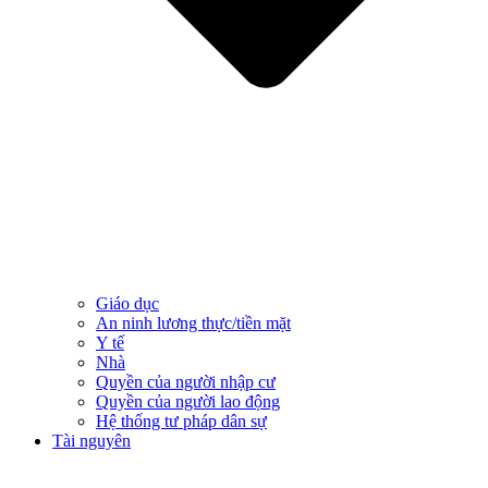
Giáo dục
An ninh lương thực/tiền mặt
Y tế
Nhà
Quyền của người nhập cư
Quyền của người lao động
Hệ thống tư pháp dân sự
Tài nguyên