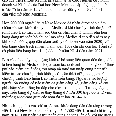
cáo của Tiến sĩ Lee Reynis, nhà kinh tế tại Cục Nghiên cứu Kinh
doanh và Kinh tế của Đại học New Mexico, cập nhật nghiên cứu
trước đó từ năm 2012 và nêu chi tiết tác động kinh tế và tài chính
của việc mở rộng Medicaid.
Hơn 200,000 người lớn ở New Mexico đã nhận được bảo hiểm
chăm sóc sức khỏe thông qua Medicaid khi chương trình được mở
rộng theo Đạo luật Chăm sóc Giá cả phải chăng. Chính phủ liên
bang đang trả toàn bộ chi phí mở rộng Medicaid cho đến năm nay
khi khoản đóng góp dần giảm xuống còn 90% vào năm 2020, với
tiểu bang chịu trách nhiệm thanh toán 10% chi phí còn lại. Tổng số
cổ phần liên bang hơn 11 tỷ đô la từ năm 2014 đến năm 2021.
Báo cáo cho thấy hoạt động kinh tế bổ sung liên quan đến dòng đô
la liên bang từ Medicaid Expansion tạo ra doanh thu đáng kể từ thuế
phí bảo hiểm, thuế tổng thu nhập và thuế thu nhập cũng như tiết
kiệm từ các chương trình không còn cần thiết nữa, bao gồm cả
chương trình Bảo hiểm Bảo hiểm Tiểu bang. Ngoài ra, số lượng
người lớn không có bảo hiểm đã giảm đáng kể, giảm đáng kể chi
phí chăm sóc không bù đắp cho các nhà cung cấp. Từ hoạt động
này, Tiểu bang dự kiến sẽ thấy thặng dư hơn 300 triệu đô la từ việc
mở rộng Medicaid giữa các năm tài chính 2014-2021.
Nhìn chung, lĩnh vực chăm sóc sức khỏe đang dẫn đầu tăng trưởng
việc làm ở New Mexico, bổ sung hơn 1.500 việc làm mới chỉ trong
năm 2014. Thu nhập và thu nhập cũng đã tăng lên đối với lực lượng