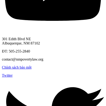
301 Edith Blvd NE
Albuquerque, NM 87102
ĐT: 505-255-2840
contact@nmpovertylaw.org
Chính sách bảo mật
Twitter