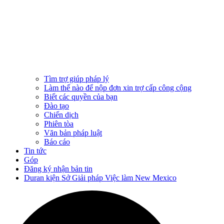
Tìm trợ giúp pháp lý
Làm thế nào để nộp đơn xin trợ cấp công cộng
Biết các quyền của bạn
Đào tạo
Chiến dịch
Phiên tòa
Văn bản pháp luật
Báo cáo
Tin tức
Góp
Đăng ký nhận bản tin
Duran kiện Sở Giải pháp Việc làm New Mexico