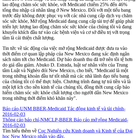
lao động chăm sóc sức khỏe, với Medicaid chiếm 25% đến 46%
tổng thu nhập cá nhân tăng ở New Mexico. Đối với một tiểu bang
trước đây không được phục vụ với các nhà cung cấp dịch vụ chăm
sóc sức khỏe, Mở rộng Medicaid đang cung cấp tài trợ để giúp phát
triển lực lượng lao động chăm sóc sức khỏe của chúng tôi và đang
khuyến khích đầu tư vào các bệnh viện và cơ sở điều trị với trọng
tâm là cải thiện chất lượng.
Tin tức về tác động của việc mở rộng Medicaid được đưa ra vào
thời điểm cơ quan lập pháp của New Mexico đang xác định ngân
sách năm tới cho Medicaid. Dự báo doanh thu đã trở nên tồi tệ hơn
do giá dầu giảm. Abuko D. Estrada, luật sư nhân viên của Trung
tâm Luật và Nghèo đói New Mexico, cho biết, "Medicaid là một
trong những khoản đầu tư tốt nhất mà các nhà lãnh đạo tiểu bang
của chúng tôi có thể thực hiện. Chương trình đang tự trả tiền và là
một lợi ích cho nền kinh tế của chúng tôi, đồng thời cung cấp bảo
hiểm chăm sóc sức khỏe chất lượng cho người dân New Mexico
trong những thời điểm khó khăn này".
Báo cáo-UNM BBER-Medicaid Tác động kinh tế và tài chính-
2016-02-03
Thông cáo báo chí-NMCLP-BBER Báo cáo mở rộng Medicaid-
2016-02-03
Tìm hiểu thêm về
Cục Nghiên cứu Kinh doanh và Kinh tế của Đại
học New Mexico nhấn vào đây
.