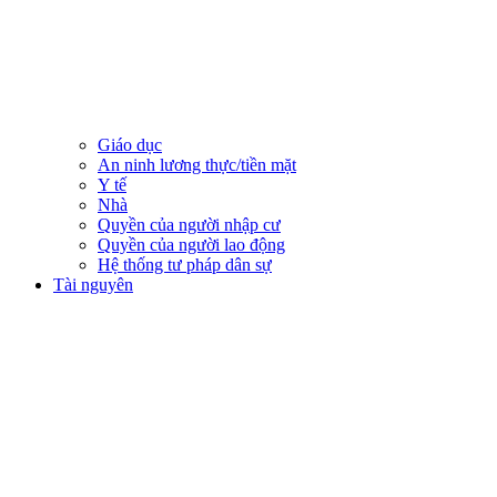
Giáo dục
An ninh lương thực/tiền mặt
Y tế
Nhà
Quyền của người nhập cư
Quyền của người lao động
Hệ thống tư pháp dân sự
Tài nguyên