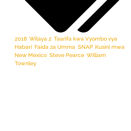
2018
,
Wilaya 2
,
Taarifa kwa Vyombo vya
Habari
,
Faida za Umma
,
SNAP
,
Kusini mwa
New Mexico
,
Steve Pearce
,
William
Townley
Kupunguzwa kwa msaada wa chakula
uliopendekezwa katika Mswada wa Shamba la
Bunge la 2018, ambao unaweza kupigiwa kura
mapema wiki ijayo, kutakuwa na athari mbaya
sana kwa Wilaya ya Bunge la Kusini mwa New
Mexico 2. Wilaya hiyo iko katika sehemu ya