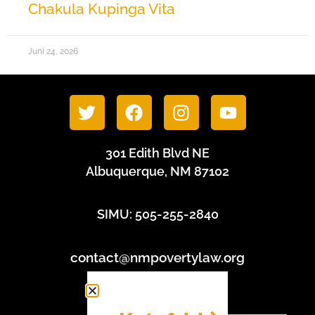
Chakula Kupinga Vita
Juni 24, 2026
301 Edith Blvd NE
Albuquerque, NM 87102
SIMU: 505-255-2840
contact@nmpovertylaw.org
Sera ya faragha