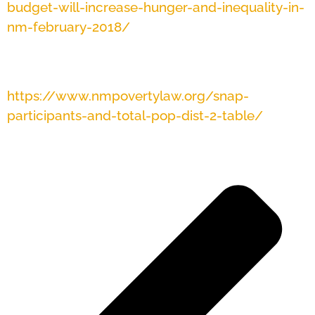
budget-will-increase-hunger-and-inequality-in-
nm-february-2018/
Kwa habari juu ya washiriki wa SNAP katika
Wilaya ya 2 kwa kaunti, nenda kwa:
https://www.nmpovertylaw.org/snap-
participants-and-total-pop-dist-2-table/