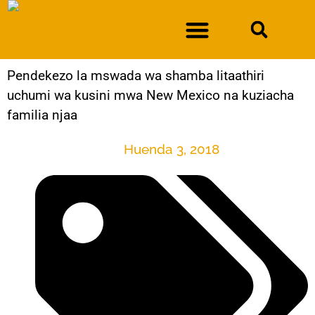
Pendekezo la mswada wa shamba litaathiri
DURAN DHIDI YA IDARA YA SULUHISHO LA NGUVU KAZI YA NEW MEXICO
uchumi wa kusini mwa New Mexico na kuziacha
familia njaa
Huenda 3, 2018