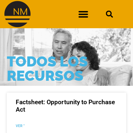
DURAN CONTRA EL DEPARTAMENTO DE SOLUCIONES LABORALES DE NUEVO MÉXICO
TODOS LOS
RECURSOS
Factsheet: Opportunity to Purchase
Act
VER "