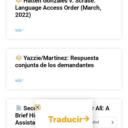
Hatten Gonzales v. Scrase:
Language Access Order (March,
2022)
VER "
Yazzie/Martinez: Respuesta
conjunta de los demandantes
VER "
Securing Equal Justice for All: A
Brief History of Civil Legal
Traducir
Assistance in the United States
Español