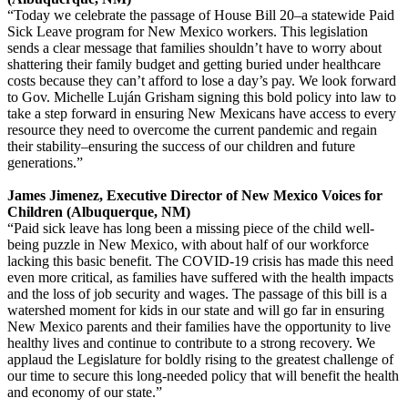
“Today we celebrate the passage of House Bill 20–a statewide Paid
Sick Leave program for New Mexico workers. This legislation
sends a clear message that families shouldn’t have to worry about
shattering their family budget and getting buried under healthcare
costs because they can’t afford to lose a day’s pay. We look forward
to Gov. Michelle Luján Grisham signing this bold policy into law to
take a step forward in ensuring New Mexicans have access to every
resource they need to overcome the current pandemic and regain
their stability–ensuring the success of our children and future
generations.”
James Jimenez, Executive Director of New Mexico Voices for
Children (Albuquerque, NM)
“Paid sick leave has long been a missing piece of the child well-
being puzzle in New Mexico, with about half of our workforce
lacking this basic benefit. The COVID-19 crisis has made this need
even more critical, as families have suffered with the health impacts
and the loss of job security and wages. The passage of this bill is a
watershed moment for kids in our state and will go far in ensuring
New Mexico parents and their families have the opportunity to live
healthy lives and continue to contribute to a strong recovery. We
applaud the Legislature for boldly rising to the greatest challenge of
our time to secure this long-needed policy that will benefit the health
and economy of our state.”