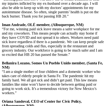
my injuries inflicted by my ex-husband over a decade ago. I will
also be able to keep up with my doctors’ appointments for my
autoimmune disease. So often, single parents’ health is put on the
back burner. Thank you for passing HB 20.”
Iman Andrade, OLÉ member, (Albuquerque, NM)
“For me, winning paid sick leave means a safer workplace for me
and my coworkers. This means people can actually stay home if
they have COVID and not spread it to others. Workers need paid
sick leave regardless if there is a pandemic. We can keep people safe
from spreading colds and flus, especially in the restaurant and
grocery industry. Our workforce is going to be much safer and I am
so excited that HB 20 has passed the Senate.”
Bellanira Lozano, Somos Un Pueblo Unido member, (Santa Fe,
NM)
“I am a single mother of four children and a domestic worker who
takes care of elderly people in Santa Fe. The pandemic hit my
family hard. We all got sick and didn’t get paid. This law means
families like mine won’t have to decide between getting paid or
going to work sick. It’s a tremendous victory for New Mexico’s
workers.”
Oriana Sandoval, CEO of Center for Civic Policy,
(Albuquerque, NM)