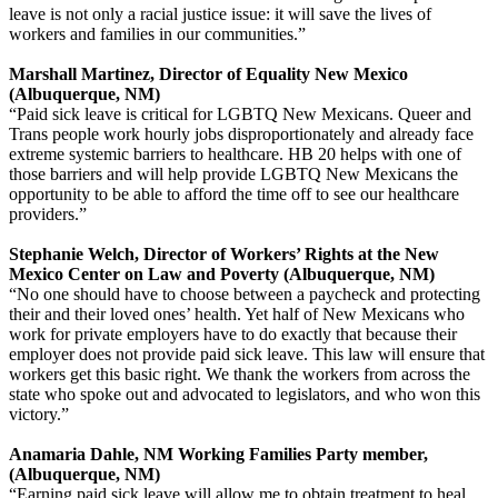
leave is not only a racial justice issue: it will save the lives of
workers and families in our communities.”
Marshall Martinez, Director of Equality New Mexico
(Albuquerque, NM)
“Paid sick leave is critical for LGBTQ New Mexicans. Queer and
Trans people work hourly jobs disproportionately and already face
extreme systemic barriers to healthcare. HB 20 helps with one of
those barriers and will help provide LGBTQ New Mexicans the
opportunity to be able to afford the time off to see our healthcare
providers.”
Stephanie Welch, Director of Workers’ Rights at the New
Mexico Center on Law and Poverty (Albuquerque, NM)
“No one should have to choose between a paycheck and protecting
their and their loved ones’ health. Yet half of New Mexicans who
work for private employers have to do exactly that because their
employer does not provide paid sick leave. This law will ensure that
workers get this basic right. We thank the workers from across the
state who spoke out and advocated to legislators, and who won this
victory.”
Anamaria Dahle, NM Working Families Party member,
(Albuquerque, NM)
“Earning paid sick leave will allow me to obtain treatment to heal