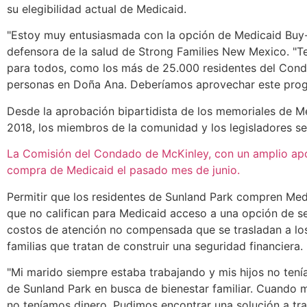
su elegibilidad actual de Medicaid.
"Estoy muy entusiasmada con la opción de Medicaid Buy-
defensora de la salud de Strong Families New Mexico. "
para todos, como los más de 25.000 residentes del Cond
personas en Doña Ana. Deberíamos aprovechar este prog
Desde la aprobación bipartidista de los memoriales de M
2018, los miembros de la comunidad y los legisladores se
La Comisión del Condado de McKinley, con un amplio apo
compra de Medicaid el pasado mes de junio.
Permitir que los residentes de Sunland Park compren Med
que no califican para Medicaid acceso a una opción de s
costos de atención no compensada que se trasladan a los 
familias que tratan de construir una seguridad financiera.
"Mi marido siempre estaba trabajando y mis hijos no tenía
de Sunland Park en busca de bienestar familiar. Cuando 
no teníamos dinero. Pudimos encontrar una solución a tr