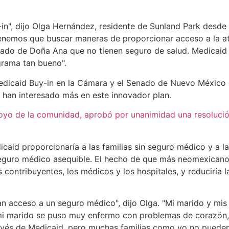
in", dijo Olga Hernández, residente de Sunland Park desd
Tenemos que buscar maneras de proporcionar acceso a la a
ado de Doña Ana que no tienen seguro de salud. Medicaid
rama tan bueno".
edicaid Buy-in en la Cámara y el Senado de Nuevo México du
 han interesado más en este innovador plan.
yo de la comunidad, aprobó por unanimidad una resolución
icaid proporcionaría a las familias sin seguro médico y a
eguro médico asequible. El hecho de que más neomexicanos
contribuyentes, los médicos y los hospitales, y reduciría 
n acceso a un seguro médico", dijo Olga. "Mi marido y mis t
mi marido se puso muy enfermo con problemas de corazón, 
avés de Medicaid, pero muchas familias como yo no pueden