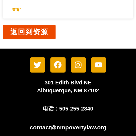
查看"
返回到资源
301 Edith Blvd NE
Albuquerque, NM 87102
电话：505-255-2840
contact@nmpovertylaw.org