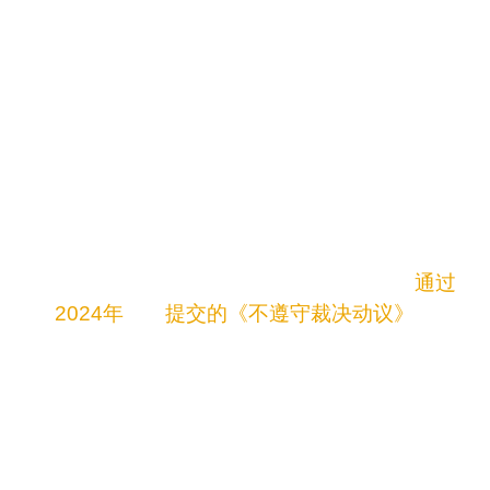
平案庭审前夕，核心专家将举办媒体简报会，提供
关键背景信息、案件脉络及最新进展。本次非正式
会议旨在支持媒体对该案及其对新墨西哥州公共教
育更广泛影响的准确深度报道。
本次简报会将涵盖：
亚齐/马丁内斯案
的简史与核心裁决要点，连同
相关诉讼
——祖尼案
、
资本支出案
及
技术获取
案——所揭示的长期存在的不平等现象。
该州持续违反2018年裁决的行为，现已
通过
2024年
正式
提交的《不遵守裁决动议》
提出质
疑。该动议详细列举了已取得的进展、持续存
在的差距以及未能履行宪法义务的情况——尤
其针对美洲原住民学生、英语学习者、残障学
生及低收入家庭子女。
4月29日听证会的关键所在，以及为何全面资