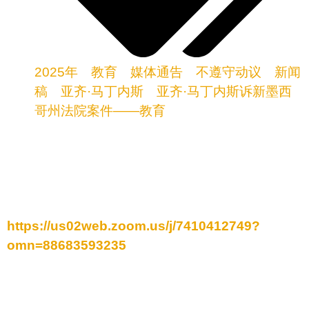
2025年
，
教育
，
媒体通告
，
不遵守动议
，
新闻
稿
，
亚齐·马丁内斯
，
亚齐·马丁内斯诉新墨西
哥州法院案件——教育
时间：
2025年4月21日（星期一） | 上午10:00
地点：
https://us02web.zoom.us/j/7410412749?
omn=88683593235
内容：
在4月29日具有里程碑意义的亚齐/马丁内斯教育公