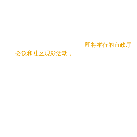
金保障且可执行的教育计划对教育体系改革至
关重要。
为何倡导者呼吁
立法教育研究委员会
（LESC）
牵头开展协作透明的流程，以制定
该补救行动计划。
全州参与工作的概述，包括
即将举行的市政厅
会议和社区观影活动，
以及学生、部落领袖和
家庭在督促政府履职、凝聚公众共识方面日益
重要的作用。
世卫组织。
雷吉斯·佩科斯，科奇蒂普韦布洛部落
，主
席，部落教育联盟
洛蕾塔·特鲁希略，
新墨西哥州教育转型
组织
执行
主任
梅丽莎·坎德拉里亚，
圣
菲利普普韦布洛部落
成员，
教育总监，亚齐法律顾问，新墨西哥州