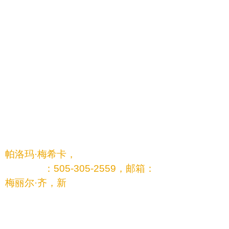
法律与贫困中心
艾丽莎·迪尔，
高级律师，亚齐法律顾问，新墨
西哥州法律与贫困中心
背景：
亚齐/马丁内斯案的核心在于保障学生获得充分教育
的宪法权利。在法院审议是否要求由教育服务委员
会主导制定补救行动计划之际，本简报将帮助媒体
理解塑造未来路径的法律与社区驱动型努力。
媒体预约及咨询：
帕洛玛·梅希卡，
新墨西哥法律与贫困中心传播总
监，电话
：
505-305-2559，邮箱：
梅丽尔·齐，新
墨西哥教育变革组织传播总监，电
话：505-918-0404