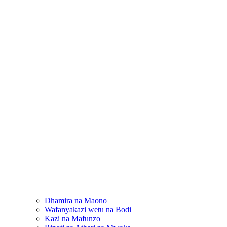
Dhamira na Maono
Wafanyakazi wetu na Bodi
Kazi na Mafunzo