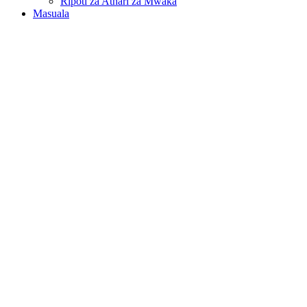
Ripoti za Athari za Mwaka
Masuala