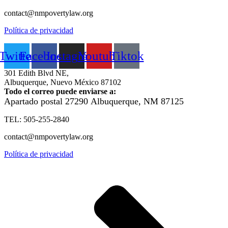
contact@nmpovertylaw.org
Política de privacidad
Twitter
Facebook
Instagram
Youtube
Tiktok
301 Edith Blvd NE,
Albuquerque, Nuevo México 87102
Todo el correo puede enviarse a:
Apartado postal 27290
Albuquerque, NM 87125
TEL: 505-255-2840
contact@nmpovertylaw.org
Política de privacidad