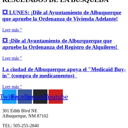
💥 LUNES: ¡Dile al Ayuntamiento de Albuquerque
que apruebe la Ordenanza de Vivienda Adelante!
Leer más "
💥 ¡Dile al Ayuntamiento de Alburquerque que
apruebe la Ordenanza del Registro de Alquileres!
Leer más "
La ciudad de Albuquerque apoya el "Medicaid Buy-
in" (compra de medicamentos)
Leer más "
Twitter
Facebook
Instagram
Youtube
301 Edith Blvd NE
Albuquerque, NM 87102
TEL: 505-255-2840