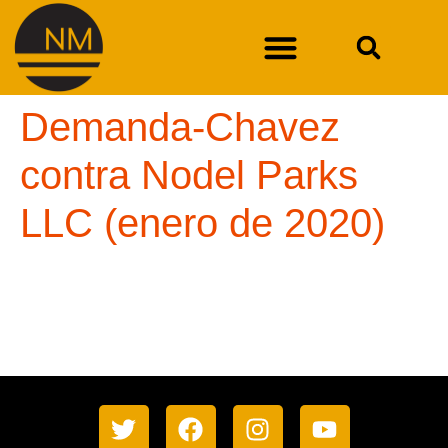
Demanda-Chavez
DURAN CONTRA EL DEPARTAMENTO DE SOLUCIONES LABORALES DE NUEVO MÉXICO
contra Nodel Parks
LLC (enero de 2020)
Demanda-Chavez contra Nodel Parks LLC
(enero de 2020)