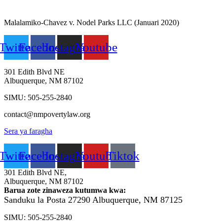
Malalamiko-Chavez v. Nodel Parks LLC (Januari 2020)
Twitter
Facebook
Instagram
Youtube
301 Edith Blvd NE
Albuquerque, NM 87102
SIMU: 505-255-2840
contact@nmpovertylaw.org
Sera ya faragha
Twitter
Facebook
Instagram
Youtube
Tiktok
301 Edith Blvd NE,
Albuquerque, NM 87102
Barua zote zinaweza kutumwa kwa:
Sanduku la Posta 27290
Albuquerque, NM 87125
SIMU: 505-255-2840