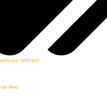
ealthcare
,
NMT4HC
 se les ayude a sus familias y comunidades
ón de Med
icaid programada para el viernes, las fami
us historias personales de atención médica y explic