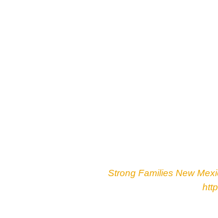
 de Nuevo México pagar la cobertura de seguro méd
 más de 50 años. Específicamente, los elegibles p
gibles para Medicaid, Medicare o los subsidios pro
 Armstrong y copatrocinado por el Presidente Brian
ñana por la Cámara de Salud y Servicios Humanos 
 por el senador Jerry Ortiz y Pino con 11 senador
l Senado.
###
 multirracial de familias y organizaciones comunitar
o México, con el apoyo de
Strong Families New Mex
ed States of Care. El sitio web de la campaña es
htt
thcare y en Twitter @NMT4HC.