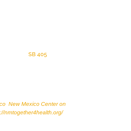
ico de confianza que
ara Medicaid Buy-in
porcionados por la Ley de
 Egolf y el representante
del Comité.
SB 405
, el
es copatrocinadores, se
ias que trabajan juntas para
ico
,
New Mexico Center on
p://nmtogether4health.org/
.