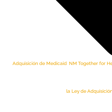
Adquisición de Medicaid
,
NM Together for H
Los pacientes de cáncer y las abuelas quieren que
Con la primera audiencia de
la Ley de Adquisici
acudieron al Capitolio el miércoles para contar s
Adquisición de Medicaid.