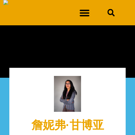
关于我们
问题
资源
订阅时事通讯
杜兰诉新墨西哥州劳动力解决方案部案
詹妮弗·甘博亚