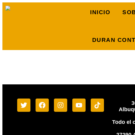
INICIO
SO
DURAN CONT
RESULTADOS DE LA BÚS
Parece que no podemos encontrar lo que buscas
3
Albuq
Todo el 
27290