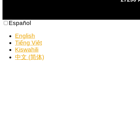
Español
English
Tiếng Việt
Kiswahili
中文 (简体)