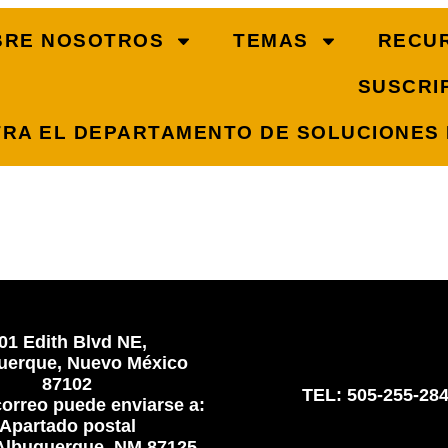
BRE NOSOTROS
TEMAS
RECU
SUSCRIP
RA EL DEPARTAMENTO DE SOLUCIONES
QUEDA
.
01 Edith Blvd NE,
uerque, Nuevo México
87102
TEL: 505-255-28
correo puede enviarse a:
Apartado postal
Albuquerque, NM 87125