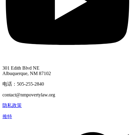
301 Edith Blvd NE
Albuquerque, NM 87102
电话：505-255-2840
contact@nmpovertylaw.org
隐私政策
推特