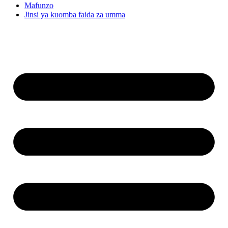
Mafunzo
Jinsi ya kuomba faida za umma