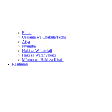
Elimu
Usalama wa Chakula/Fedha
Afya
Nyumba
Haki za Wahamiaji
Haki za Wafanyakazi
Mfumo wa Haki za Kiraia
Rasilimali