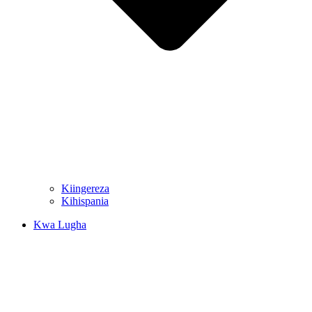
Kiingereza
Kihispania
Kwa Lugha