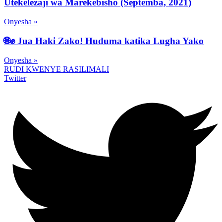
Utekelezaji wa Marekebisho (Septemba, 2021)
Onyesha »
🌐✊ Jua Haki Zako! Huduma katika Lugha Yako
Onyesha »
RUDI KWENYE RASILIMALI
Twitter