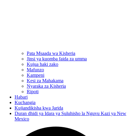
Pata Msaada wa Kisheria
Jinsi ya kuomba faida za umma
Kujua haki zako
Mafunzo
Kampeni
Kesi za Mahakama
Nyaraka za Kisheria
Ripoti
Habari
Kuchangia
Kujiandikisha kwa Jarida
Duran dhidi ya Idara ya Suluhisho la Nguvu Kazi ya New
Mexico