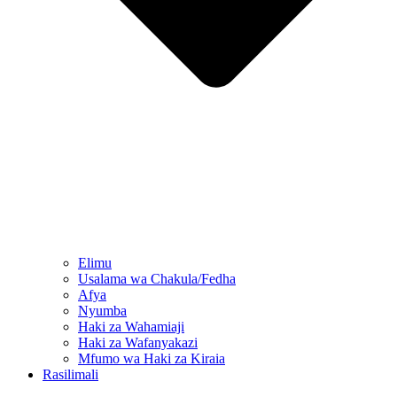
Elimu
Usalama wa Chakula/Fedha
Afya
Nyumba
Haki za Wahamiaji
Haki za Wafanyakazi
Mfumo wa Haki za Kiraia
Rasilimali