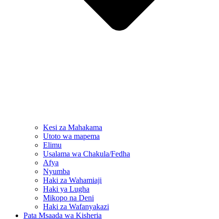
Kesi za Mahakama
Utoto wa mapema
Elimu
Usalama wa Chakula/Fedha
Afya
Nyumba
Haki za Wahamiaji
Haki ya Lugha
Mikopo na Deni
Haki za Wafanyakazi
Pata Msaada wa Kisheria