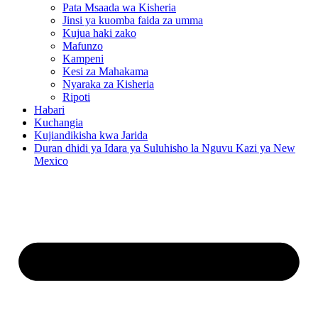
Pata Msaada wa Kisheria
Jinsi ya kuomba faida za umma
Kujua haki zako
Mafunzo
Kampeni
Kesi za Mahakama
Nyaraka za Kisheria
Ripoti
Habari
Kuchangia
Kujiandikisha kwa Jarida
Duran dhidi ya Idara ya Suluhisho la Nguvu Kazi ya New
Mexico