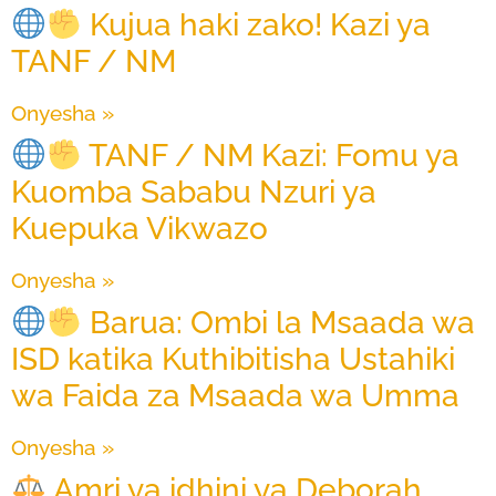
Kujua haki zako! Kazi ya
TANF / NM
Onyesha »
TANF / NM Kazi: Fomu ya
Kuomba Sababu Nzuri ya
Kuepuka Vikwazo
Onyesha »
Barua: Ombi la Msaada wa
ISD katika Kuthibitisha Ustahiki
wa Faida za Msaada wa Umma
Onyesha »
Amri ya idhini ya Deborah