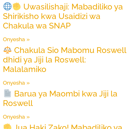
Uwasilishaji: Mabadiliko ya
Shirikisho kwa Usaidizi wa
Chakula wa SNAP
Onyesha »
Chakula Sio Mabomu Roswell
dhidi ya Jiji la Roswell:
Malalamiko
Onyesha »
Barua ya Maombi kwa Jiji la
Roswell
Onyesha »
Jua Haki Zako! Mabadiliko ya