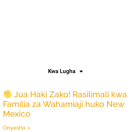
Ripoti
Jinsi ya kuomba faida za
umma
Kwa Lugha
Jua Haki Zako! Rasilimali kwa
Familia za Wahamiaji huko New
Mexico
Onyesha »