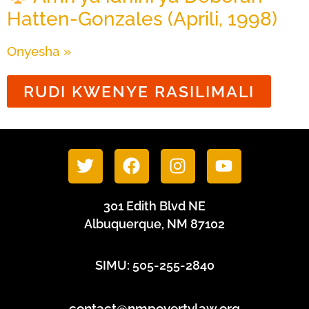
Hatten-Gonzales (Aprili, 1998)
Onyesha »
RUDI KWENYE RASILIMALI
301 Edith Blvd NE
Albuquerque, NM 87102
SIMU: 505-255-2840
contact@nmpovertylaw.org