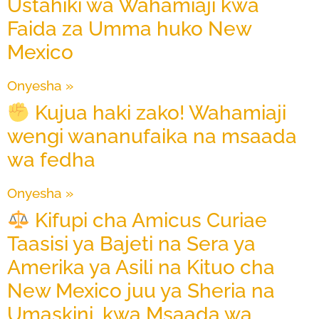
Ustahiki wa Wahamiaji kwa
Faida za Umma huko New
Mexico
Onyesha »
Kujua haki zako! Wahamiaji
wengi wananufaika na msaada
wa fedha
Onyesha »
Kifupi cha Amicus Curiae
Taasisi ya Bajeti na Sera ya
Amerika ya Asili na Kituo cha
New Mexico juu ya Sheria na
Umaskini, kwa Msaada wa