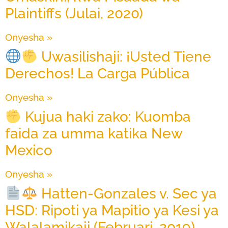
Plaintiffs (Julai, 2020)
Onyesha »
Uwasilishaji: ¡Usted Tiene
Derechos! La Carga Pública
Onyesha »
Kujua haki zako: Kuomba
faida za umma katika New
Mexico
Onyesha »
Hatten-Gonzales v. Sec ya
HSD: Ripoti ya Mapitio ya Kesi ya
Walalamikaji (Februari, 2019)