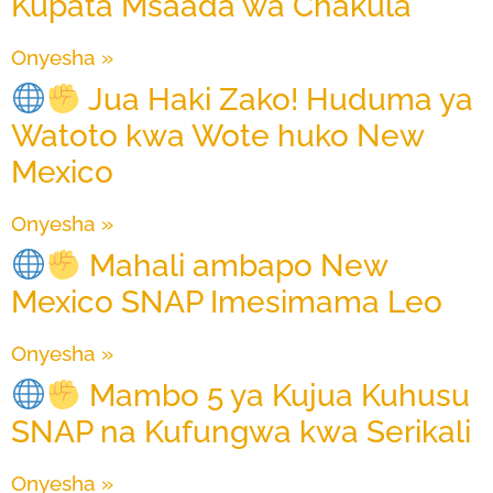
Kupata Msaada wa Chakula
Onyesha »
Jua Haki Zako! Huduma ya
Watoto kwa Wote huko New
Mexico
Onyesha »
Mahali ambapo New
Mexico SNAP Imesimama Leo
Onyesha »
Mambo 5 ya Kujua Kuhusu
SNAP na Kufungwa kwa Serikali
Onyesha »