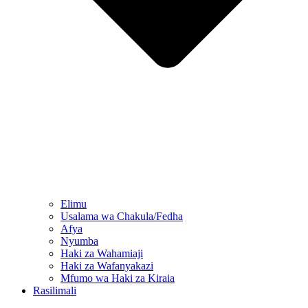
Elimu
Usalama wa Chakula/Fedha
Afya
Nyumba
Haki za Wahamiaji
Haki za Wafanyakazi
Mfumo wa Haki za Kiraia
Rasilimali