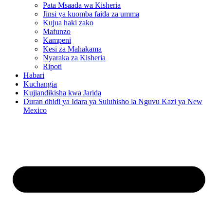
Pata Msaada wa Kisheria
Jinsi ya kuomba faida za umma
Kujua haki zako
Mafunzo
Kampeni
Kesi za Mahakama
Nyaraka za Kisheria
Ripoti
Habari
Kuchangia
Kujiandikisha kwa Jarida
Duran dhidi ya Idara ya Suluhisho la Nguvu Kazi ya New
Mexico