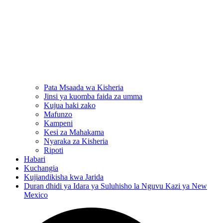
Pata Msaada wa Kisheria
Jinsi ya kuomba faida za umma
Kujua haki zako
Mafunzo
Kampeni
Kesi za Mahakama
Nyaraka za Kisheria
Ripoti
Habari
Kuchangia
Kujiandikisha kwa Jarida
Duran dhidi ya Idara ya Suluhisho la Nguvu Kazi ya New
Mexico