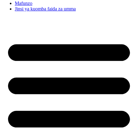
Mafunzo
Jinsi ya kuomba faida za umma