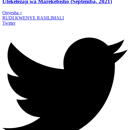
Utekelezaji wa Marekebisho (Septemba, 2021)
Onyesha »
RUDI KWENYE RASILIMALI
Twitter