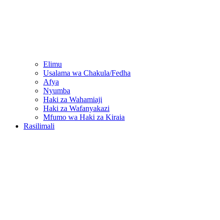
Elimu
Usalama wa Chakula/Fedha
Afya
Nyumba
Haki za Wahamiaji
Haki za Wafanyakazi
Mfumo wa Haki za Kiraia
Rasilimali