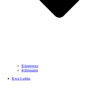
Kiingereza
Kihispania
Kwa Lugha