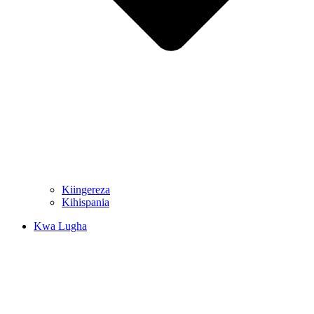
Kiingereza
Kihispania
Kwa Lugha