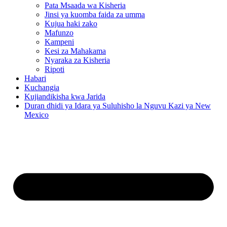
Pata Msaada wa Kisheria
Jinsi ya kuomba faida za umma
Kujua haki zako
Mafunzo
Kampeni
Kesi za Mahakama
Nyaraka za Kisheria
Ripoti
Habari
Kuchangia
Kujiandikisha kwa Jarida
Duran dhidi ya Idara ya Suluhisho la Nguvu Kazi ya New
Mexico