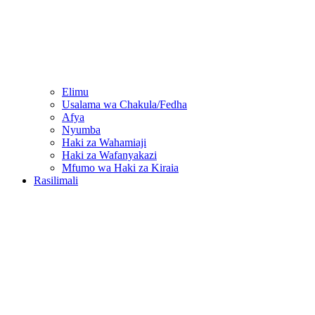
Elimu
Usalama wa Chakula/Fedha
Afya
Nyumba
Haki za Wahamiaji
Haki za Wafanyakazi
Mfumo wa Haki za Kiraia
Rasilimali