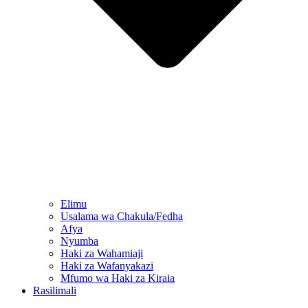
Elimu
Usalama wa Chakula/Fedha
Afya
Nyumba
Haki za Wahamiaji
Haki za Wafanyakazi
Mfumo wa Haki za Kiraia
Rasilimali