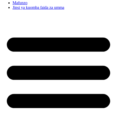
Mafunzo
Jinsi ya kuomba faida za umma