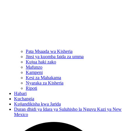
Pata Msaada wa Kisheria
Jinsi ya kuomba faida za umma
Kujua haki zako
Mafunzo
Kampeni
Kesi za Mahakama
Nyaraka za Kisheria
Ripoti
Habari
Kuchangia
Kujiandikisha kwa Jarida
Duran dhidi ya Idara ya Suluhisho la Nguvu Kazi ya New
Mexico