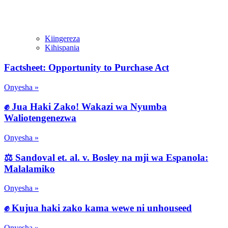
Kiingereza
Kihispania
Factsheet: Opportunity to Purchase Act
Onyesha »
✊ Jua Haki Zako! Wakazi wa Nyumba
Waliotengenezwa
Onyesha »
⚖️ Sandoval et. al. v. Bosley na mji wa Espanola:
Malalamiko
Onyesha »
✊ Kujua haki zako kama wewe ni unhouseed
Onyesha »