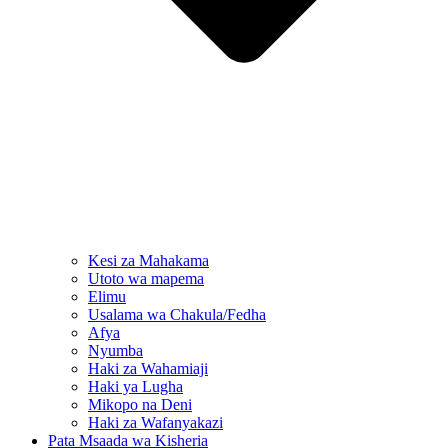
Kesi za Mahakama
Utoto wa mapema
Elimu
Usalama wa Chakula/Fedha
Afya
Nyumba
Haki za Wahamiaji
Haki ya Lugha
Mikopo na Deni
Haki za Wafanyakazi
Pata Msaada wa Kisheria