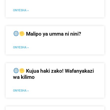
ONYESHA »
Malipo ya umma ni nini?
ONYESHA »
Kujua haki zako! Wafanyakazi
wa kilimo
ONYESHA »