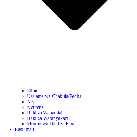
Elimu
Usalama wa Chakula/Fedha
Afya
Nyumba
Haki za Wahamiaji
Haki za Wafanyakazi
Mfumo wa Haki za Kiraia
Rasilimali