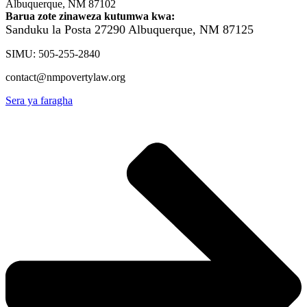
Albuquerque, NM 87102
Barua zote zinaweza kutumwa kwa:
Sanduku la Posta 27290
Albuquerque, NM 87125
SIMU: 505-255-2840
contact@nmpovertylaw.org
Sera ya faragha