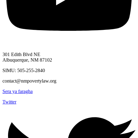
301 Edith Blvd NE
Albuquerque, NM 87102
SIMU: 505-255-2840
contact@nmpovertylaw.org
Sera ya faragha
Twitter