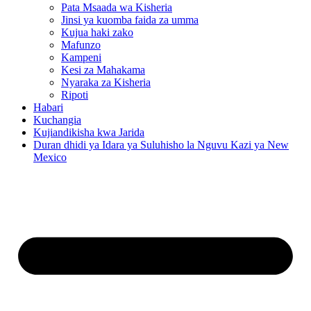
Pata Msaada wa Kisheria
Jinsi ya kuomba faida za umma
Kujua haki zako
Mafunzo
Kampeni
Kesi za Mahakama
Nyaraka za Kisheria
Ripoti
Habari
Kuchangia
Kujiandikisha kwa Jarida
Duran dhidi ya Idara ya Suluhisho la Nguvu Kazi ya New
Mexico