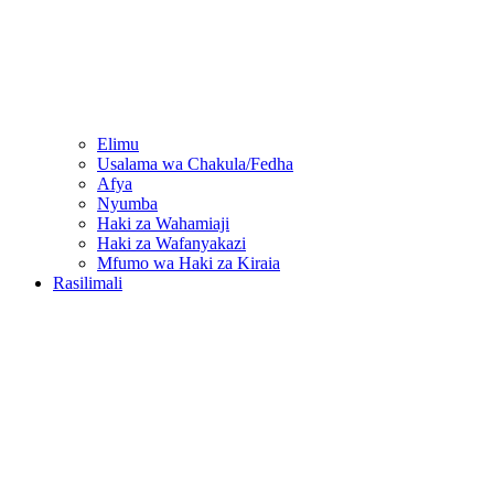
Elimu
Usalama wa Chakula/Fedha
Afya
Nyumba
Haki za Wahamiaji
Haki za Wafanyakazi
Mfumo wa Haki za Kiraia
Rasilimali