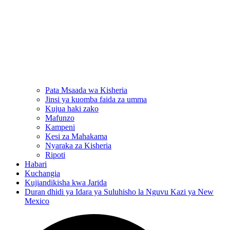
Pata Msaada wa Kisheria
Jinsi ya kuomba faida za umma
Kujua haki zako
Mafunzo
Kampeni
Kesi za Mahakama
Nyaraka za Kisheria
Ripoti
Habari
Kuchangia
Kujiandikisha kwa Jarida
Duran dhidi ya Idara ya Suluhisho la Nguvu Kazi ya New
Mexico