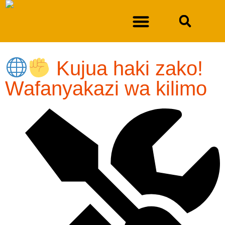
Kujua haki zako!
DURAN DHIDI YA IDARA YA SULUHISHO LA NGUVU KAZI YA NEW MEXICO
Wafanyakazi wa kilimo