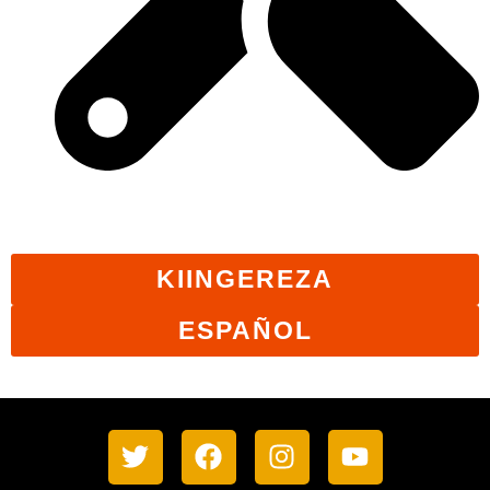
Haki za Wafanyakazi
KIINGEREZA
ESPAÑOL