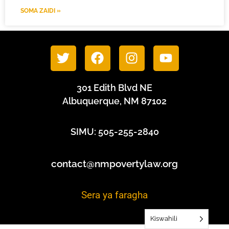
SOMA ZAIDI »
301 Edith Blvd NE
Albuquerque, NM 87102
SIMU: 505-255-2840
contact@nmpovertylaw.org
Sera ya faragha
Kiswahili