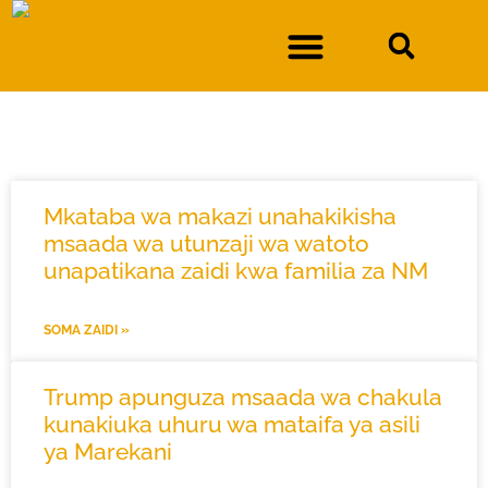
MATOKEO YA UTAFUTAJI
DURAN DHIDI YA IDARA YA SULUHISHO LA NGUVU KAZI YA NEW MEXICO
Mkataba wa makazi unahakikisha
msaada wa utunzaji wa watoto
unapatikana zaidi kwa familia za NM
SOMA ZAIDI »
Trump apunguza msaada wa chakula
kunakiuka uhuru wa mataifa ya asili
ya Marekani