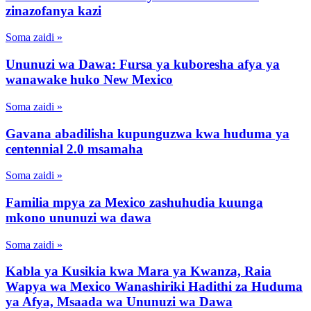
zinazofanya kazi
Soma zaidi »
Ununuzi wa Dawa: Fursa ya kuboresha afya ya
wanawake huko New Mexico
Soma zaidi »
Gavana abadilisha kupunguzwa kwa huduma ya
centennial 2.0 msamaha
Soma zaidi »
Familia mpya za Mexico zashuhudia kuunga
mkono ununuzi wa dawa
Soma zaidi »
Kabla ya Kusikia kwa Mara ya Kwanza, Raia
Wapya wa Mexico Wanashiriki Hadithi za Huduma
ya Afya, Msaada wa Ununuzi wa Dawa