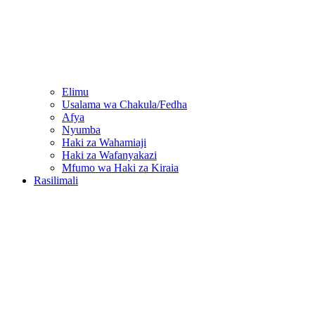
Elimu
Usalama wa Chakula/Fedha
Afya
Nyumba
Haki za Wahamiaji
Haki za Wafanyakazi
Mfumo wa Haki za Kiraia
Rasilimali