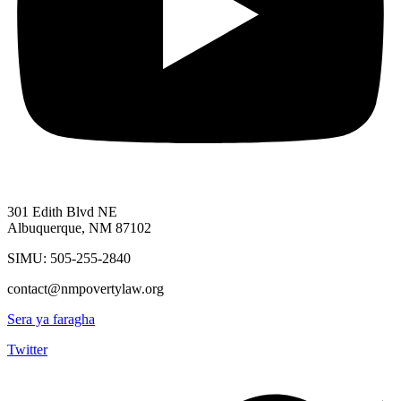
301 Edith Blvd NE
Albuquerque, NM 87102
SIMU: 505-255-2840
contact@nmpovertylaw.org
Sera ya faragha
Twitter