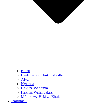
Elimu
Usalama wa Chakula/Fedha
Afya
Nyumba
Haki za Wahamiaji
Haki za Wafanyakazi
Mfumo wa Haki za Kiraia
Rasilimali