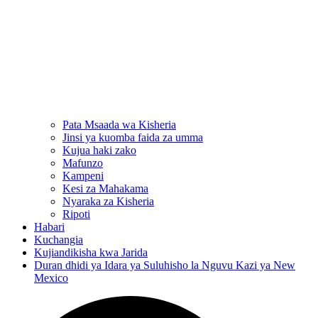
Pata Msaada wa Kisheria
Jinsi ya kuomba faida za umma
Kujua haki zako
Mafunzo
Kampeni
Kesi za Mahakama
Nyaraka za Kisheria
Ripoti
Habari
Kuchangia
Kujiandikisha kwa Jarida
Duran dhidi ya Idara ya Suluhisho la Nguvu Kazi ya New
Mexico