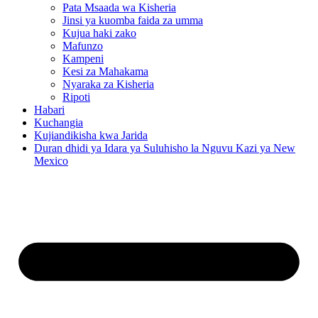
Pata Msaada wa Kisheria
Jinsi ya kuomba faida za umma
Kujua haki zako
Mafunzo
Kampeni
Kesi za Mahakama
Nyaraka za Kisheria
Ripoti
Habari
Kuchangia
Kujiandikisha kwa Jarida
Duran dhidi ya Idara ya Suluhisho la Nguvu Kazi ya New
Mexico