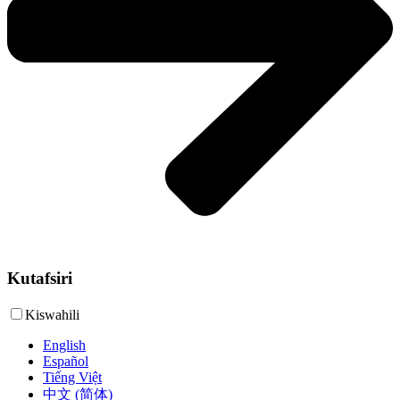
Kutafsiri
Kiswahili
English
Español
Tiếng Việt
中文 (简体)