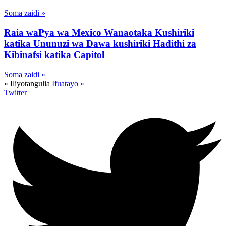
Soma zaidi »
Raia waPya wa Mexico Wanaotaka Kushiriki
katika Ununuzi wa Dawa kushiriki Hadithi za
Kibinafsi katika Capitol
Soma zaidi »
« Iliyotangulia
Ifuatayo »
Twitter