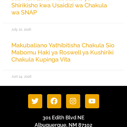
Shirikisho kwa Usaidizi wa Chakula
wa SNAP
July 22, 2026
Makubaliano Yathibitisha Chakula Sio
Mabomu Haki ya Roswell ya Kushiriki
Chakula Kupinga Vita
Juni 24, 2026
301 Edith Blvd NE
Albuquerque, NM 87102