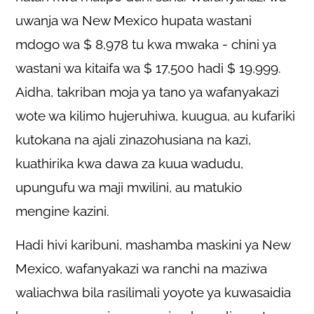
uwanja wa New Mexico hupata wastani
mdogo wa $ 8,978 tu kwa mwaka - chini ya
wastani wa kitaifa wa $ 17,500 hadi $ 19,999.
Aidha, takriban moja ya tano ya wafanyakazi
wote wa kilimo hujeruhiwa, kuugua, au kufariki
kutokana na ajali zinazohusiana na kazi,
kuathirika kwa dawa za kuua wadudu,
upungufu wa maji mwilini, au matukio
mengine kazini.
Hadi hivi karibuni, mashamba maskini ya New
Mexico, wafanyakazi wa ranchi na maziwa
waliachwa bila rasilimali yoyote ya kuwasaidia