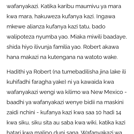
wafanyakazi. Katika karibu maumivu ya mara
kwa mara, hakuweza kufanya kazi. Ingawa
mkewe alianza kufanya kazi tatu, bado
walipoteza nyumba yao. Miaka miwili baadaye,
shida hiyo ilivunja familia yao. Robert akawa
hana makazi na kutengana na watoto wake.
Hadithi ya Robert (na tumebadilisha jina lake ili
kuhifadhi faragha yake) ni ya kawaida kwa
wafanyakazi wengi wa kilimo wa New Mexico -
baadhi ya wafanyakazi wenye bidii na maskini
zaidi nchini - kufanya kazi kwa saa 10 hadi 14
kwa siku, siku sita au saba kwa wiki, katika kazi
hatari kwa malipo duni sana. Wafanyakazi wa