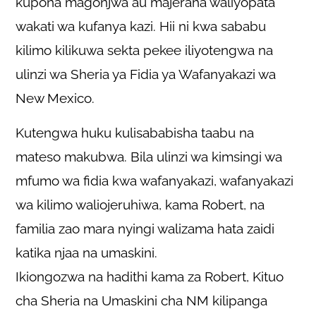
kupona magonjwa au majeraha waliyopata
wakati wa kufanya kazi. Hii ni kwa sababu
kilimo kilikuwa sekta pekee iliyotengwa na
ulinzi wa Sheria ya Fidia ya Wafanyakazi wa
New Mexico.
Kutengwa huku kulisababisha taabu na
mateso makubwa. Bila ulinzi wa kimsingi wa
mfumo wa fidia kwa wafanyakazi, wafanyakazi
wa kilimo waliojeruhiwa, kama Robert, na
familia zao mara nyingi walizama hata zaidi
katika njaa na umaskini.
Ikiongozwa na hadithi kama za Robert, Kituo
cha Sheria na Umaskini cha NM kilipanga