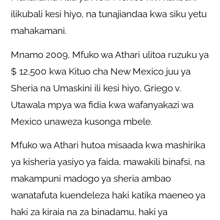
ilikubali kesi hiyo, na tunajiandaa kwa siku yetu
mahakamani.
Mnamo 2009, Mfuko wa Athari ulitoa ruzuku ya
$ 12,500 kwa Kituo cha New Mexico juu ya
Sheria na Umaskini ili kesi hiyo, Griego v.
Utawala mpya wa fidia kwa wafanyakazi wa
Mexico unaweza kusonga mbele.
Mfuko wa Athari hutoa misaada kwa mashirika
ya kisheria yasiyo ya faida, mawakili binafsi, na
makampuni madogo ya sheria ambao
wanatafuta kuendeleza haki katika maeneo ya
haki za kiraia na za binadamu, haki ya