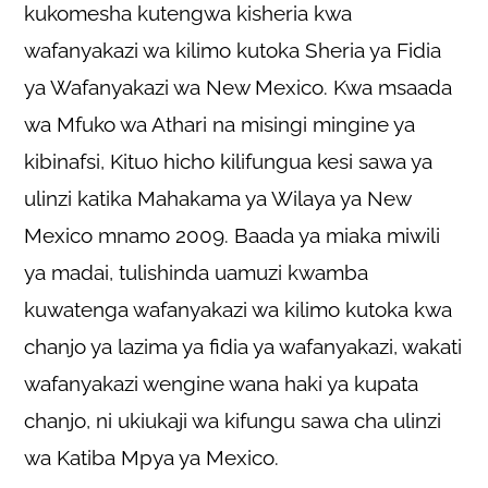
kukomesha kutengwa kisheria kwa
wafanyakazi wa kilimo kutoka Sheria ya Fidia
ya Wafanyakazi wa New Mexico. Kwa msaada
wa Mfuko wa Athari na misingi mingine ya
kibinafsi, Kituo hicho kilifungua kesi sawa ya
ulinzi katika Mahakama ya Wilaya ya New
Mexico mnamo 2009. Baada ya miaka miwili
ya madai, tulishinda uamuzi kwamba
kuwatenga wafanyakazi wa kilimo kutoka kwa
chanjo ya lazima ya fidia ya wafanyakazi, wakati
wafanyakazi wengine wana haki ya kupata
chanjo, ni ukiukaji wa kifungu sawa cha ulinzi
wa Katiba Mpya ya Mexico.