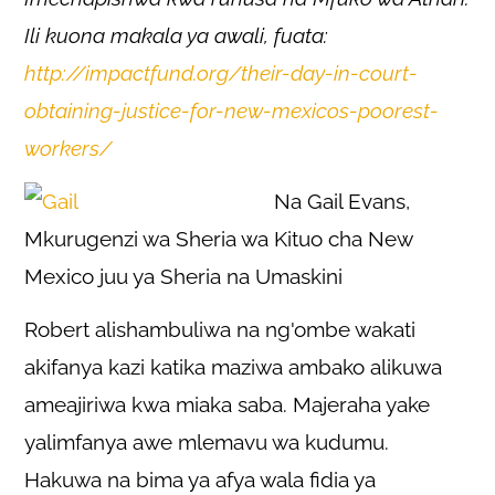
Ili kuona makala ya awali, fuata:
http://impactfund.org/their-day-in-court-
obtaining-justice-for-new-mexicos-poorest-
workers/
Na Gail Evans,
Mkurugenzi wa Sheria wa Kituo cha New
Mexico juu ya Sheria na Umaskini
Robert alishambuliwa na ng'ombe wakati
akifanya kazi katika maziwa ambako alikuwa
ameajiriwa kwa miaka saba. Majeraha yake
yalimfanya awe mlemavu wa kudumu.
Hakuwa na bima ya afya wala fidia ya