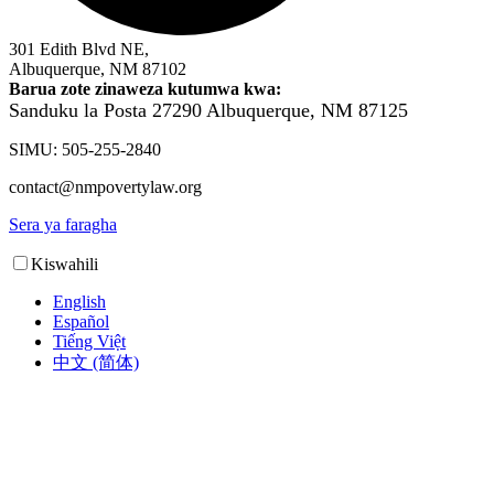
301 Edith Blvd NE,
Albuquerque, NM 87102
Barua zote zinaweza kutumwa kwa:
Sanduku la Posta 27290
Albuquerque, NM 87125
SIMU: 505-255-2840
contact@nmpovertylaw.org
Sera ya faragha
Kiswahili
English
Español
Tiếng Việt
中文 (简体)