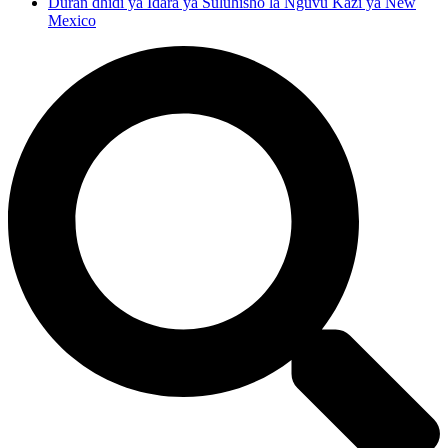
Duran dhidi ya Idara ya Suluhisho la Nguvu Kazi ya New
Mexico