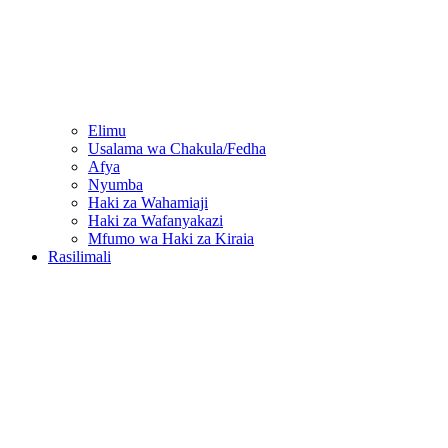
Elimu
Usalama wa Chakula/Fedha
Afya
Nyumba
Haki za Wahamiaji
Haki za Wafanyakazi
Mfumo wa Haki za Kiraia
Rasilimali