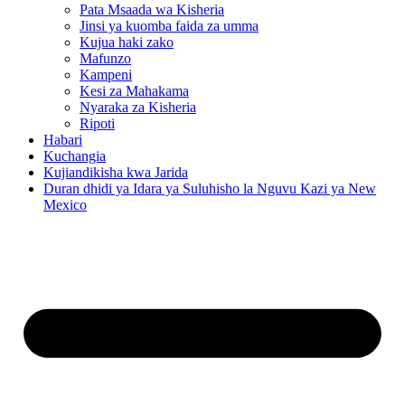
Pata Msaada wa Kisheria
Jinsi ya kuomba faida za umma
Kujua haki zako
Mafunzo
Kampeni
Kesi za Mahakama
Nyaraka za Kisheria
Ripoti
Habari
Kuchangia
Kujiandikisha kwa Jarida
Duran dhidi ya Idara ya Suluhisho la Nguvu Kazi ya New
Mexico