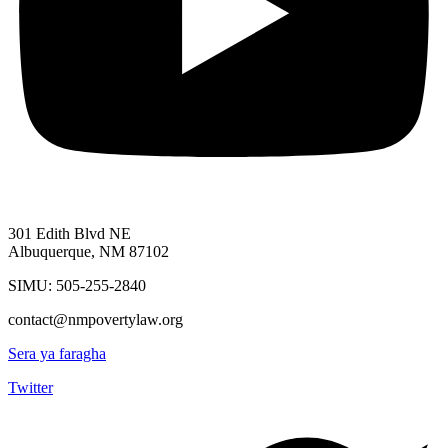
301 Edith Blvd NE
Albuquerque, NM 87102
SIMU: 505-255-2840
contact@nmpovertylaw.org
Sera ya faragha
Twitter