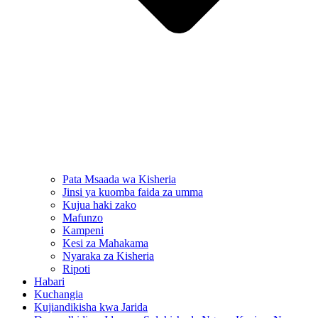
Pata Msaada wa Kisheria
Jinsi ya kuomba faida za umma
Kujua haki zako
Mafunzo
Kampeni
Kesi za Mahakama
Nyaraka za Kisheria
Ripoti
Habari
Kuchangia
Kujiandikisha kwa Jarida